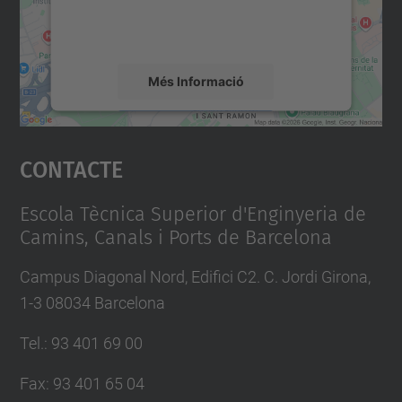
detalls i accepteu el servei per veure el
mapa.
Més Informació
Accepta
Contacte
powered by
Usercentrics Consent
Management Platform
Escola Tècnica Superior d'Enginyeria de
Camins, Canals i Ports de Barcelona
Campus Diagonal Nord, Edifici C2. C. Jordi Girona,
1-3 08034 Barcelona
Tel.
:
93 401 69 00
Fax
:
93 401 65 04