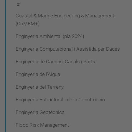
g
a
Coastal & Marine Engineering & Management
c
(CoMEM+)
i
Enginyeria Ambiental (pla 2024)
ó
Enginyeria Computacional i Assistida per Dades
Enginyeria de Camins, Canals i Ports
Enginyeria de l'Aigua
Enginyeria del Terreny
Enginyeria Estructural i de la Construcció
Enginyeria Geotècnica
Flood Risk Management