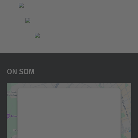
On Som
Necessitem el vostre
consentiment per carregar el
servei Google Maps!
Utilitzem un servei de tercers per incrustar
contingut del mapa que pugui recollir dades
sobre la vostra activitat. Reviseu-ne els