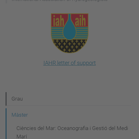
IAHR letter of support
N
Grau
a
Màster
v
Ciències del Mar: Oceanografia i Gestió del Medi
e
Marí