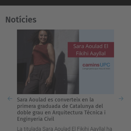
Notícies
Tancament pe
A partir del dia
(ambdós inclos
romandran tan
habilitat l'ac
Per a qualsevo
29/07/2026
Sara Aoulad es converteix en la
Previous
Nex
primera graduada de Catalunya del
doble grau en Arquitectura Tècnica i
Enginyeria Civil
La titulada Sara Aoulad El Fikihi Aayllal ha