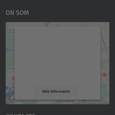
On Som
Necessitem el vostre
consentiment per carregar el
servei Google Maps!
Utilitzem un servei de tercers per incrustar
contingut del mapa que pugui recollir dades
sobre la vostra activitat. Reviseu-ne els
detalls i accepteu el servei per veure el
mapa.
Més Informació
Accepta
powered by
Usercentrics Consent