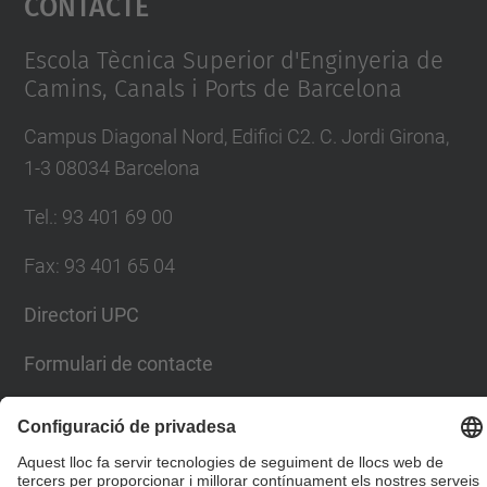
Contacte
Management Platform
Escola Tècnica Superior d'Enginyeria de
Camins, Canals i Ports de Barcelona
Campus Diagonal Nord, Edifici C2. C. Jordi Girona,
1-3 08034 Barcelona
Tel.
:
93 401 69 00
Fax
:
93 401 65 04
Directori UPC
Formulari de contacte
© UPC
Escola Tècnica Superior d'Enginyers de Camins,