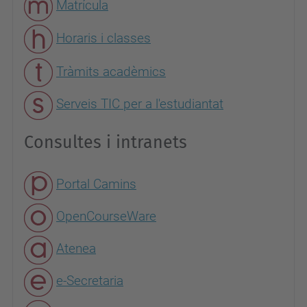
Matrícula
Horaris i classes
Tràmits acadèmics
Serveis TIC per a l'estudiantat
Consultes i intranets
Portal Camins
OpenCourseWare
Atenea
e-Secretaria