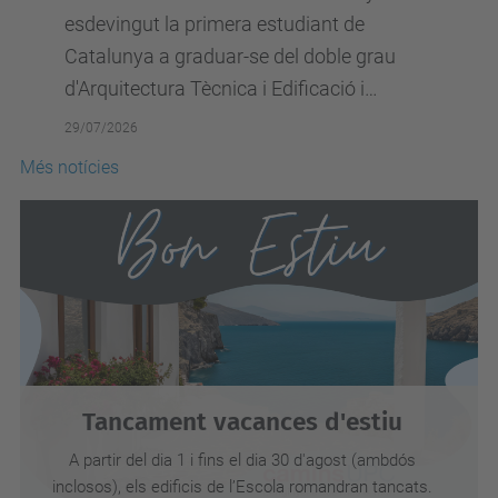
esdevingut la primera estudiant de
Catalunya a graduar-se del doble grau
d'Arquitectura Tècnica i Edificació i
Enginyeria Civil de la Universitat...
29/07/2026
Més notícies
Tancament vacances d'estiu
A partir del dia 1 i fins el dia 30 d'agost (ambdós
inclosos), els edificis de l’Escola romandran tancats.