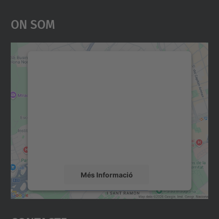
On Som
Necessitem el vostre
consentiment per carregar el
servei Google Maps!
Utilitzem un servei de tercers per incrustar
contingut del mapa que pugui recollir dades
sobre la vostra activitat. Reviseu-ne els
detalls i accepteu el servei per veure el
mapa.
Més Informació
Accepta
powered by
Usercentrics Consent