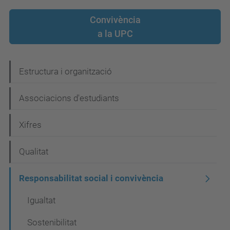
Convivència
a la UPC
N
Estructura i organització
a
Associacions d'estudiants
v
e
Xifres
g
Qualitat
a
c
Responsabilitat social i convivència
i
Igualtat
ó
Sostenibilitat