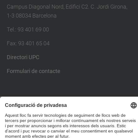
Campus Diagonal Nord, Edifici C2. C. Jordi Girona,
1-3 08034 Barcelona
Tel.
:
93 401 69 00
Fax
:
93 401 65 04
Directori UPC
Formulari de contacte
© UPC
Escola Tècnica Superior d'Enginyers de Camins,
Canals i Ports de Barcelona
Desenvolupat amb