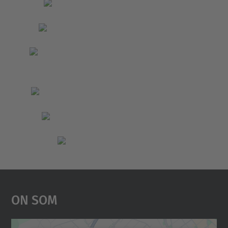
On Som