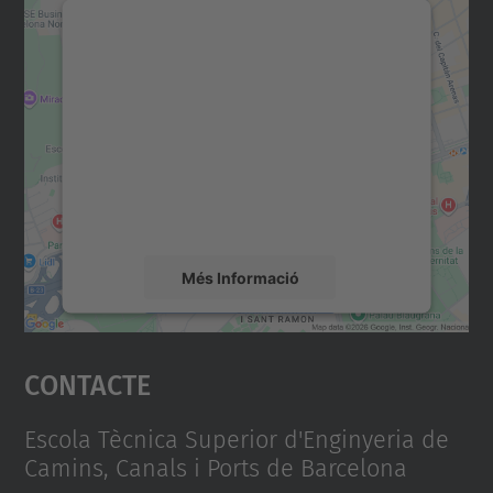
Necessitem el vostre
consentiment per carregar el
servei Google Maps!
Utilitzem un servei de tercers per incrustar
contingut del mapa que pugui recollir dades
sobre la vostra activitat. Reviseu-ne els
detalls i accepteu el servei per veure el
mapa.
Més Informació
Accepta
Contacte
powered by
Usercentrics Consent
Management Platform
Escola Tècnica Superior d'Enginyeria de
Camins, Canals i Ports de Barcelona