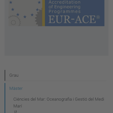
N
Grau
a
Màster
v
Ciències del Mar: Oceanografia i Gestió del Medi
e
Marí
g