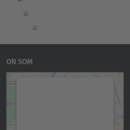
On Som
Necessitem el vostre
consentiment per carregar el
servei Google Maps!
Utilitzem un servei de tercers per incrustar
contingut del mapa que pugui recollir dades
sobre la vostra activitat. Reviseu-ne els
detalls i accepteu el servei per veure el