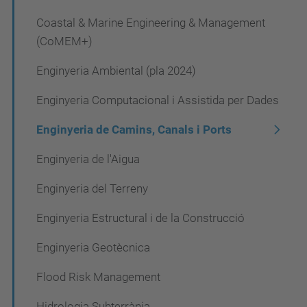
a
Coastal & Marine Engineering & Management
c
(CoMEM+)
i
Enginyeria Ambiental (pla 2024)
ó
Enginyeria Computacional i Assistida per Dades
Enginyeria de Camins, Canals i Ports
Enginyeria de l'Aigua
Enginyeria del Terreny
Enginyeria Estructural i de la Construcció
Enginyeria Geotècnica
Flood Risk Management
Hidrologia Subterrània