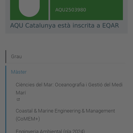
N
Grau
a
Màster
v
Ciències del Mar: Oceanografia i Gestió del Medi
e
Marí
g
a
Coastal & Marine Engineering & Management
c
(CoMEM+)
i
Enginyeria Ambiental (pla 2024)