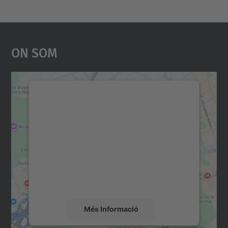
On Som
Necessitem el vostre
consentiment per carregar el
servei Google Maps!
Utilitzem un servei de tercers per incrustar
contingut del mapa que pugui recollir dades
sobre la vostra activitat. Reviseu-ne els
detalls i accepteu el servei per veure el
mapa.
Més Informació