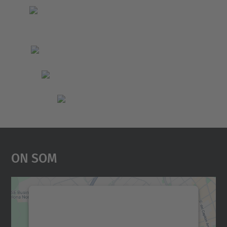
On Som
Necessitem el vostre
consentiment per carregar el
servei Google Maps!