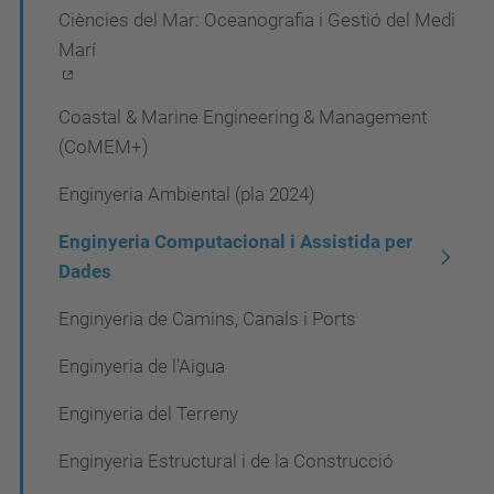
Ciències del Mar: Oceanografia i Gestió del Medi
e
Marí
g
a
Coastal & Marine Engineering & Management
c
(CoMEM+)
i
Enginyeria Ambiental (pla 2024)
ó
Enginyeria Computacional i Assistida per
Dades
Enginyeria de Camins, Canals i Ports
Enginyeria de l'Aigua
Enginyeria del Terreny
Enginyeria Estructural i de la Construcció