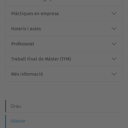
Pràctiques en empresa
Horaris i aules
Professorat
Treball Final de Màster (TFM)
Més informació
N
Grau
a
Màster
v