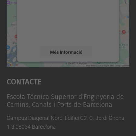
Utilitzem un servei de tercers per incrustar
contingut del mapa que pugui recollir dades
sobre la vostra activitat. Reviseu-ne els
detalls i accepteu el servei per veure el
mapa.
Més Informació
Accepta
Contacte
powered by
Usercentrics Consent
Management Platform
Escola Tècnica Superior d'Enginyeria de
Camins, Canals i Ports de Barcelona
Campus Diagonal Nord, Edifici C2. C. Jordi Girona,
1-3 08034 Barcelona