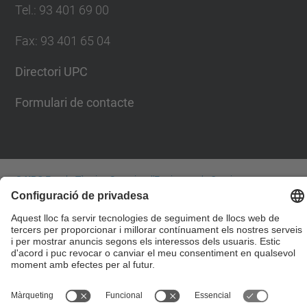
Tel.
:
93 401 69 00
Fax
:
93 401 65 04
Directori UPC
Formulari de contacte
© UPC
Escola Tècnica Superior d'Enginyers de Camins,
Canals i Ports de Barcelona
Desenvolupat amb
Mapa del lloc
Accessibilitat
Avís legal
Configuració de privadesa