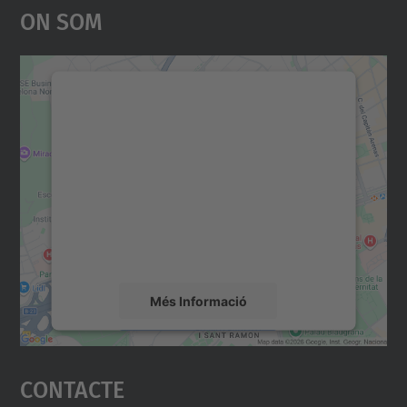
On Som
Necessitem el vostre
consentiment per carregar el
servei Google Maps!
Utilitzem un servei de tercers per incrustar
contingut del mapa que pugui recollir dades
sobre la vostra activitat. Reviseu-ne els
detalls i accepteu el servei per veure el
mapa.
Més Informació
Accepta
Contacte
powered by
Usercentrics Consent
Management Platform