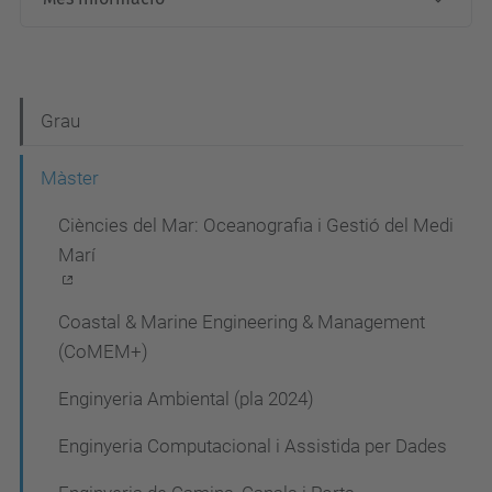
N
Grau
a
Màster
v
Ciències del Mar: Oceanografia i Gestió del Medi
e
Marí
g
a
Coastal & Marine Engineering & Management
c
(CoMEM+)
i
Enginyeria Ambiental (pla 2024)
ó
Enginyeria Computacional i Assistida per Dades