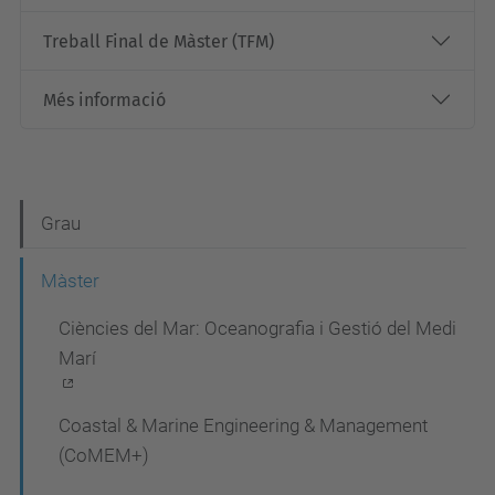
Treball Final de Màster (TFM)
Més informació
N
Grau
a
Màster
v
Ciències del Mar: Oceanografia i Gestió del Medi
e
Marí
g
a
Coastal & Marine Engineering & Management
c
(CoMEM+)
i