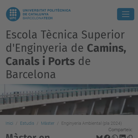
Escola Tècnica Superior
d'Enginyeria de
Camins,
Canals i Ports
de
Barcelona
Inici
Estudis
Màster
Enginyeria Ambiental (pla 2024)
Comparteix:
Màster en