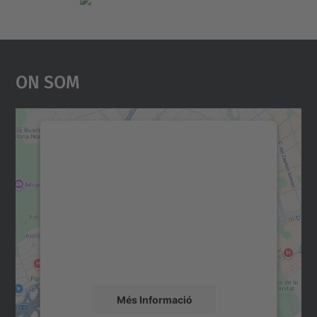
On Som
Necessitem el vostre
consentiment per carregar el
servei Google Maps!
Utilitzem un servei de tercers per incrustar
contingut del mapa que pugui recollir dades
sobre la vostra activitat. Reviseu-ne els
detalls i accepteu el servei per veure el
mapa.
Més Informació