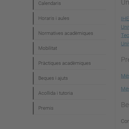
Un
Calendaris
Horaris i aules
IHE
Uni
Normatives acadèmiques
Tec
Uni
Mobilitat
Pr
Pràctiques acadèmiques
Més
Beques i ajuts
Més
Acollida i tutoria
Be
Premis
Con