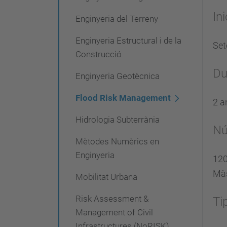
In
Enginyeria del Terreny
Enginyeria Estructural i de la
Se
Construcció
Du
Enginyeria Geotècnica
Flood Risk Management
2 a
Hidrologia Subterrània
Nú
Mètodes Numèrics en
Enginyeria
120
Màs
Mobilitat Urbana
Risk Assessment &
Ti
Management of Civil
Infrastructures (NoRISK)