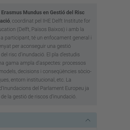
 Erasmus Mundus en Gestió del Risc
dació
, coordinat pel IHE Delft Institute for
cation (Delft, Països Baixos) i amb la
 participant, té un enfocament general i
enyat per aconseguir una gestió
del risc d'inundació. El pla d'estudis
una gama ampla d'aspectes: processos
 models, decisions i conseqüències sòcio-
es, entorn institucional, etc. La
 d'Inundacions del Parlament Europeu ja
 de la gestió de riscos d'inundació.