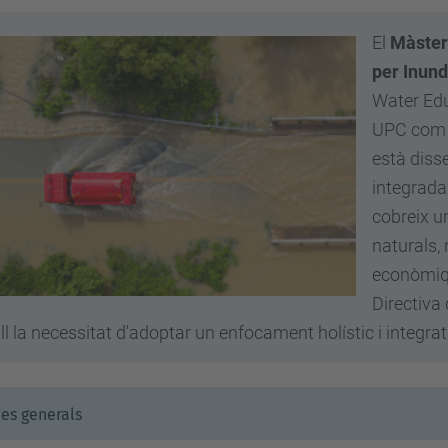
El
Màster
per Inun
Water Edu
UPC com a
està diss
integrada 
cobreix 
naturals,
econòmiqu
Directiva
ll la necessitat d'adoptar un enfocament holístic i integrat
es generals