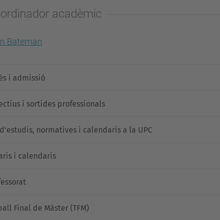
ordinador acadèmic
en Bateman
és i admissió
ectius i sortides professionals
 d'estudis, normatives i calendaris a la UPC
aris i calendaris
fessorat
ball Final de Màster (TFM)