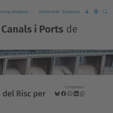
Cerca
C
oming students
Universitat - Empresa
e
Canals i Ports
de
r
c
a
a
v
a
n
ç
a
Comparteix:
del Risc per
d
a
…