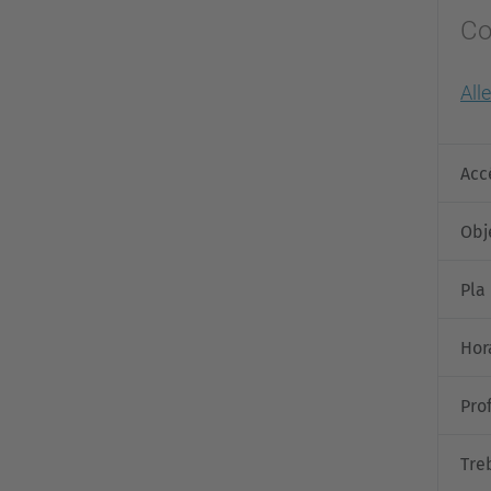
Co
All
Acc
Obj
Pla
Hor
Pro
Tre