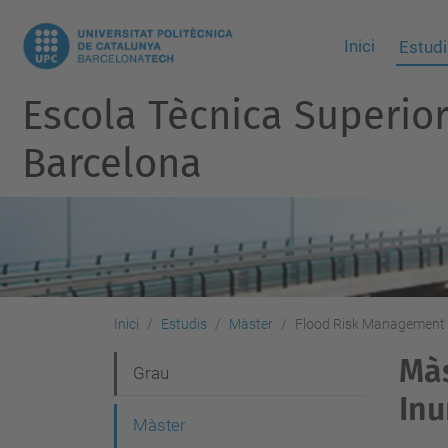
Inici
Estudi
Escola Tècnica Superio
Barcelona
Inici
Estudis
Màster
Flood Risk Management
Màs
N
Grau
Inu
a
Màster
v