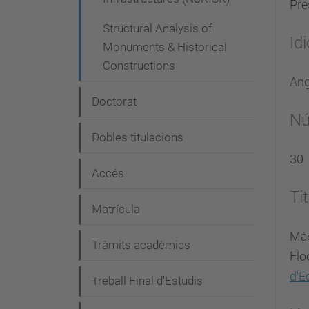
Pre
Structural Analysis of
Id
Monuments & Historical
Constructions
Ang
Doctorat
Nú
Dobles titulacions
30
Accés
Tit
Matrícula
Màs
Tràmits acadèmics
Flo
d'E
Treball Final d'Estudis