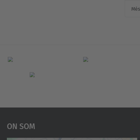
Més
On Som