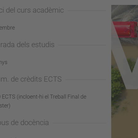
ici del curs acadèmic
tembre
rada dels estudis
nys
m. de crèdits ECTS
 ECTS (incloent-hi el Treball Final de
ter)
pus de docència