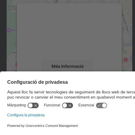
Necessitem el vostre consentiment
per carregar el servei Google Maps!
Utilitzem un servei de tercers per incrustar
contingut del mapa que pugui recollir dades
sobre la vostra activitat. Reviseu-ne els
detalls i accepteu el servei per veure el mapa.
Més Informació
Accepta
powered by
Usercentrics Consent
Management Platform
© UPC
Escola Tècnica Superior d'Enginyers de Camins, Canals i
Ports de Barcelona