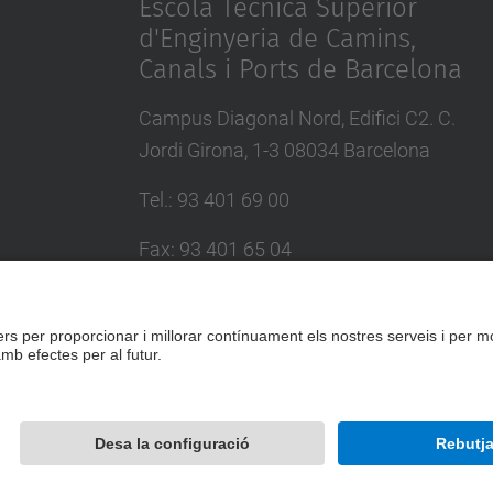
Escola Tècnica Superior
d'Enginyeria de Camins,
Canals i Ports de Barcelona
Campus Diagonal Nord, Edifici C2. C.
Jordi Girona, 1-3 08034 Barcelona
Tel.
:
93 401 69 00
Fax
:
93 401 65 04
Directori UPC
Formulari de contacte
Desenvolupat amb
Mapa del lloc