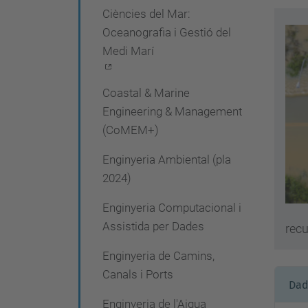
Ciències del Mar:
e
Oceanografia i Gestió del
g
Medi Marí
a
c
Coastal & Marine
i
Engineering & Management
(CoMEM+)
ó
Enginyeria Ambiental (pla
2024)
Enginyeria Computacional i
Assistida per Dades
recu
Enginyeria de Camins,
Canals i Ports
Dad
Enginyeria de l'Aigua