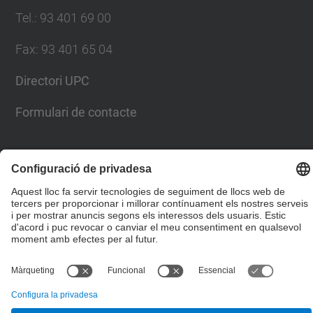
Tel.
:
93 401 69 00
Fax
:
93 401 65 04
Directori UPC
Formulari de contacte
© UPC
Escola Tècnica Superior d'Enginyers de Camins,
Canals i Ports de Barcelona
Desenvolupat amb
Mapa del lloc
Accessibilitat
Avís legal
Configuració de privadesa