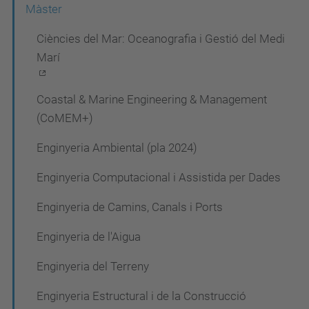
Màster
v
Ciències del Mar: Oceanografia i Gestió del Medi
e
Marí
g
a
Coastal & Marine Engineering & Management
c
(CoMEM+)
i
Enginyeria Ambiental (pla 2024)
ó
Enginyeria Computacional i Assistida per Dades
Enginyeria de Camins, Canals i Ports
Enginyeria de l'Aigua
Enginyeria del Terreny
Enginyeria Estructural i de la Construcció