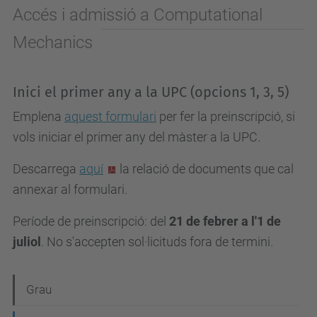
Accés i admissió a Computational
Mechanics
Inici el primer any a la UPC (opcions 1, 3, 5)
Emplena
aquest formulari
per fer la preinscripció, si
vols iniciar el primer any del màster a la UPC.
Descarrega
aquí
la relació de documents que cal
annexar al formulari.
Període de preinscripció: del
21 de febrer a l'1 de
juliol
. No s'accepten sol·licituds fora de termini.
N
Grau
a