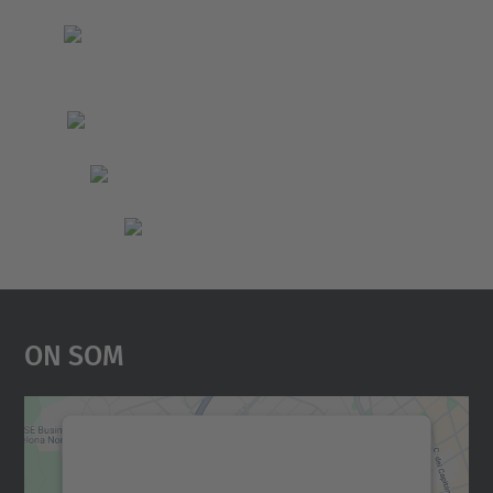
On Som
Necessitem el vostre
consentiment per carregar el