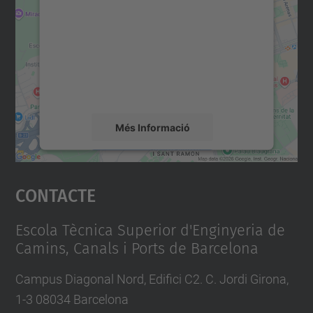
servei Google Maps!
Utilitzem un servei de tercers per incrustar
contingut del mapa que pugui recollir dades
sobre la vostra activitat. Reviseu-ne els
detalls i accepteu el servei per veure el
mapa.
Més Informació
Accepta
Contacte
powered by
Usercentrics Consent
Management Platform
Escola Tècnica Superior d'Enginyeria de
Camins, Canals i Ports de Barcelona
Campus Diagonal Nord, Edifici C2. C. Jordi Girona,
1-3 08034 Barcelona