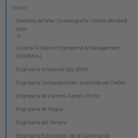
a
Màster
v
Ciències del Mar: Oceanografia i Gestió del Medi
e
Marí
g
a
Coastal & Marine Engineering & Management
c
(CoMEM+)
i
Enginyeria Ambiental (pla 2024)
ó
Enginyeria Computacional i Assistida per Dades
Enginyeria de Camins, Canals i Ports
Enginyeria de l'Aigua
Enginyeria del Terreny
Enginyeria Estructural i de la Construcció