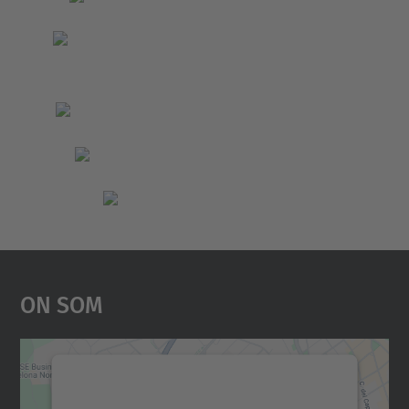
On Som
Necessitem el vostre
consentiment per carregar el