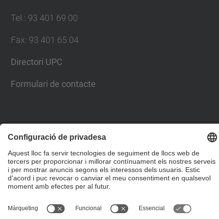
Tel.
:
93 401 69 00
Fax
:
93 401 65 04
Directori UPC
Formulari de contacte
© UPC
Escola Tècnica Superior d'Enginyers de Camins,
Canals i Ports de Barcelona
Desenvolupat amb
Mapa del lloc
Accessibilitat
Avís legal
Configuració de privadesa