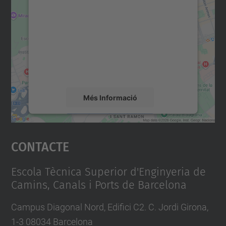
servei Google Maps!
Utilitzem un servei de tercers per incrustar
contingut del mapa que pugui recollir dades
sobre la vostra activitat. Reviseu-ne els
detalls i accepteu el servei per veure el
mapa.
Més Informació
Accepta
Contacte
powered by
Usercentrics Consent
Management Platform
Escola Tècnica Superior d'Enginyeria de
Camins, Canals i Ports de Barcelona
Campus Diagonal Nord, Edifici C2. C. Jordi Girona,
1-3 08034 Barcelona