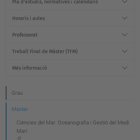
Pla d'estudis, normatives i calendaris
Horaris i aules
Professorat
Treball Final de Màster (TFM)
Més informació
N
Grau
a
Màster
v
Ciències del Mar: Oceanografia i Gestió del Medi
e
Marí
g