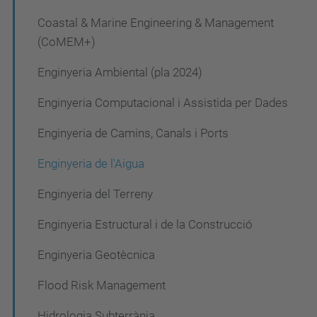
a
Coastal & Marine Engineering & Management
c
(CoMEM+)
i
Enginyeria Ambiental (pla 2024)
ó
Enginyeria Computacional i Assistida per Dades
Enginyeria de Camins, Canals i Ports
Enginyeria de l'Aigua
Enginyeria del Terreny
Enginyeria Estructural i de la Construcció
Enginyeria Geotècnica
Flood Risk Management
Hidrologia Subterrània