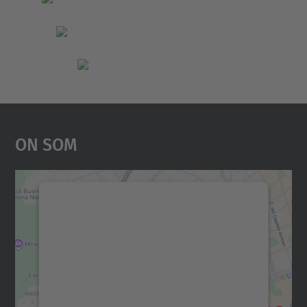
On Som
Necessitem el vostre
consentiment per carregar el
servei Google Maps!
Utilitzem un servei de tercers per incrustar
contingut del mapa que pugui recollir dades
sobre la vostra activitat. Reviseu-ne els
detalls i accepteu el servei per veure el