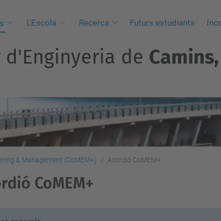
L'Escola
Recerca
Futurs estudiants
Inc
s
r d'Enginyeria de
Camins, 
neering & Management (CoMEM+)
Acordió CoMEM+
ordió CoMEM+