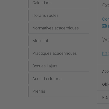
Calendaris
Co
Horaris i aules
Cor
e
Normatives acadèmiques
We
Mobilitat
Pràctiques acadèmiques
htt
Beques i ajuts
Acc
Acollida i tutoria
Obj
Premis
Pla