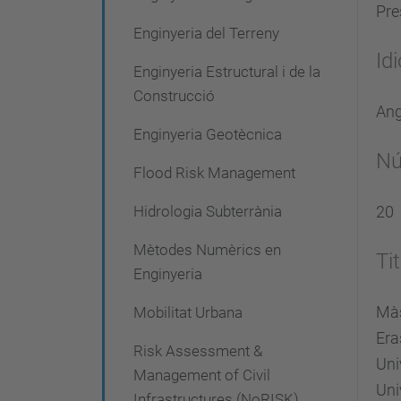
Pre
Enginyeria del Terreny
Id
Enginyeria Estructural i de la
Construcció
Ang
Enginyeria Geotècnica
Nú
Flood Risk Management
Hidrologia Subterrània
20
Mètodes Numèrics en
Tit
Enginyeria
Màs
Mobilitat Urbana
Era
Risk Assessment &
Uni
Management of Civil
Uni
Infrastructures (NoRISK)