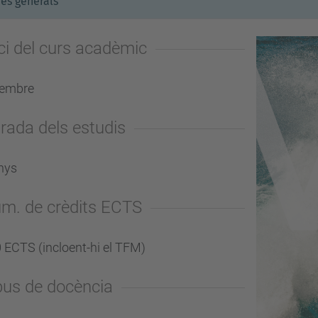
es generals
ici del curs acadèmic
tembre
rada dels estudis
nys
m. de crèdits ECTS
 ECTS (incloent-hi el TFM)
pus de docència