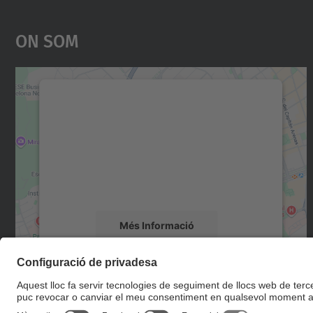
On Som
Necessitem el vostre consentiment
per carregar el servei Google Maps!
Utilitzem un servei de tercers per incrustar
contingut del mapa que pugui recollir dades
sobre la vostra activitat. Reviseu-ne els
detalls i accepteu el servei per veure el mapa.
Més Informació
Accepta
powered by
Usercentrics Consent
Management Platform