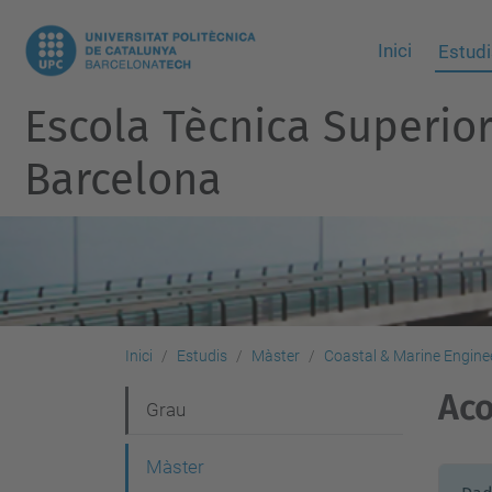
Inici
Estudi
Escola Tècnica Superio
Barcelona
Inici
Estudis
Màster
Coastal & Marine Engi
Ac
N
Grau
a
Màster
v