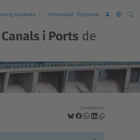
Cerca
C
oming students
Universitat - Empresa
e
Canals i Ports
de
r
c
a
a
v
a
n
ç
a
Comparteix:
d
a
…