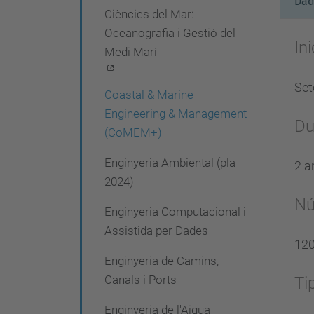
Dad
Ciències del Mar:
e
Oceanografia i Gestió del
g
In
Medi Marí
a
c
Se
Coastal & Marine
i
Engineering & Management
Du
(CoMEM+)
ó
Enginyeria Ambiental (pla
2 a
2024)
Nú
Enginyeria Computacional i
Assistida per Dades
120
Enginyeria de Camins,
Canals i Ports
Ti
Enginyeria de l'Aigua