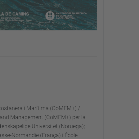
 Costanera i Marítima (CoMEM+) /
g and Management (CoMEM+) per la
tenskapelige Universitet (Noruega);
 Basse-Normandie (França) i École