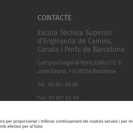
Contacte
Escola Tècnica Superior
d'Enginyeria de Camins,
Canals i Ports de Barcelona
Campus Diagonal Nord, Edifici C2. C.
Jordi Girona, 1-3 08034 Barcelona
Tel.
:
93 401 69 00
Fax
:
93 401 65 04
Directori UPC
Formulari de contacte