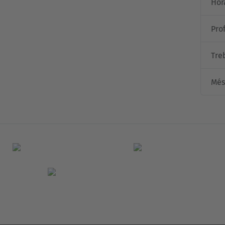
Hor
Pro
Tre
Més