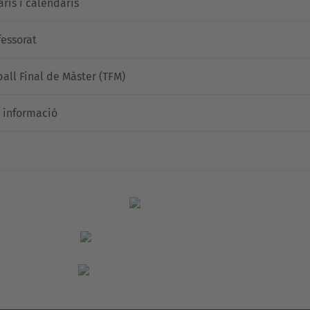
aris i calendaris
fessorat
ball Final de Màster (TFM)
 informació