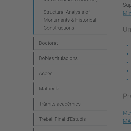
Sup
Structural Analysis of
Min
Monuments & Historical
Constructions
Un
Doctorat
Dobles titulacions
Accés
Matrícula
Pr
Tràmits acadèmics
Més
Treball Final d'Estudis
Més