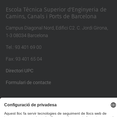
Escola Tècnica Superior d'Enginyeria de
Camins, Canals i Ports de Barcelona
Campus Diagonal Nord, Edifici C2. C. Jordi Girona,
1-3 08034 Barcelona
Tel.
:
93 401 69 00
Fax
:
93 401 65 04
Directori UPC
Formulari de contacte
© UPC
Escola Tècnica Superior d'Enginyers de Camins,