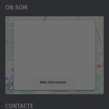
On Som
Necessitem el vostre
consentiment per carregar el
servei Google Maps!
Utilitzem un servei de tercers per incrustar
contingut del mapa que pugui recollir dades
sobre la vostra activitat. Reviseu-ne els
detalls i accepteu el servei per veure el
mapa.
Més Informació
Accepta
Contacte
powered by
Usercentrics Consent
Management Platform