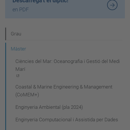
Descarrega't el díptic!
en PDF
N
Grau
a
Màster
v
Ciències del Mar: Oceanografia i Gestió del Medi
e
Marí
g
a
Coastal & Marine Engineering & Management
c
(CoMEM+)
i
Enginyeria Ambiental (pla 2024)
ó
Enginyeria Computacional i Assistida per Dades