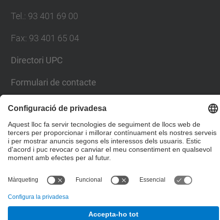
Tel.
:
93 401 69 00
Fax
:
93 401 65 04
Directori UPC
Formulari de contacte
© UPC
Escola Tècnica Superior d'Enginyers de Camins,
Canals i Ports de Barcelona
Desenvolupat amb
Mapa del lloc
Accessibilitat
Avís legal
Configuració de privadesa