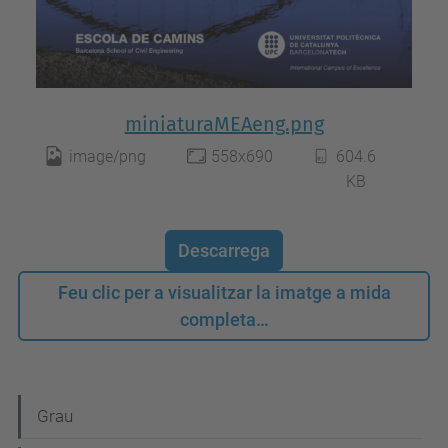
miniaturaMEAeng.png
image/png
558x690
604.6
KB
Descarrega
Feu clic per a visualitzar la imatge a mida
completa…
N
Grau