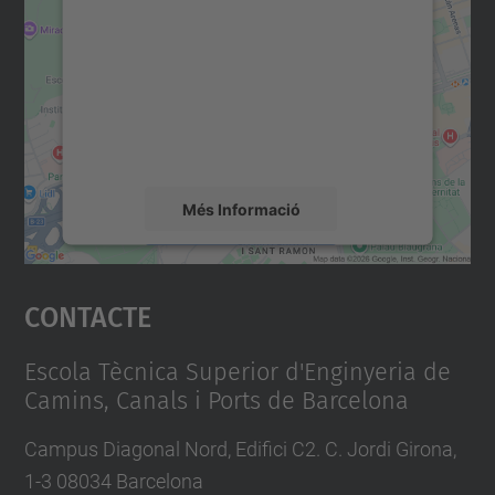
servei Google Maps!
Utilitzem un servei de tercers per incrustar
contingut del mapa que pugui recollir dades
sobre la vostra activitat. Reviseu-ne els
detalls i accepteu el servei per veure el
mapa.
Més Informació
Accepta
Contacte
powered by
Usercentrics Consent
Management Platform
Escola Tècnica Superior d'Enginyeria de
Camins, Canals i Ports de Barcelona
Campus Diagonal Nord, Edifici C2. C. Jordi Girona,
1-3 08034 Barcelona