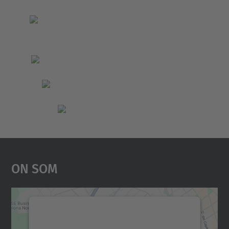
On Som
Necessitem el vostre
consentiment per carregar el