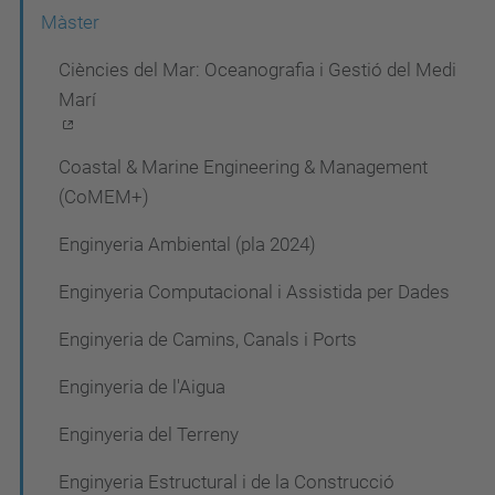
a
Màster
v
Ciències del Mar: Oceanografia i Gestió del Medi
e
Marí
g
a
Coastal & Marine Engineering & Management
c
(CoMEM+)
i
Enginyeria Ambiental (pla 2024)
ó
Enginyeria Computacional i Assistida per Dades
Enginyeria de Camins, Canals i Ports
Enginyeria de l'Aigua
Enginyeria del Terreny
Enginyeria Estructural i de la Construcció