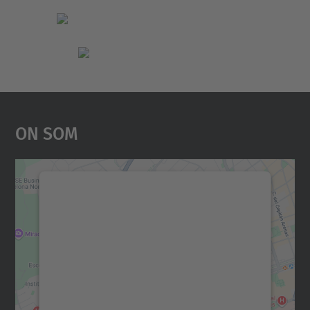
On Som
Necessitem el vostre
consentiment per carregar el
servei Google Maps!
Utilitzem un servei de tercers per incrustar
contingut del mapa que pugui recollir dades
sobre la vostra activitat. Reviseu-ne els
detalls i accepteu el servei per veure el
mapa.