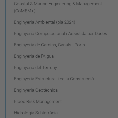
a
Coastal & Marine Engineering & Management
c
(CoMEM+)
i
Enginyeria Ambiental (pla 2024)
ó
Enginyeria Computacional i Assistida per Dades
Enginyeria de Camins, Canals i Ports
Enginyeria de l'Aigua
Enginyeria del Terreny
Enginyeria Estructural i de la Construcció
Enginyeria Geotècnica
Flood Risk Management
Hidrologia Subterrània