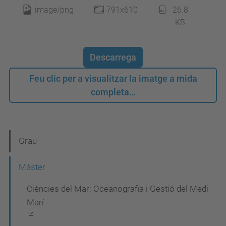
image/png
791x610
26.8
KB
Descarrega
Feu clic per a visualitzar la imatge a mida
completa…
N
Grau
a
Màster
v
Ciències del Mar: Oceanografia i Gestió del Medi
e
Marí
g