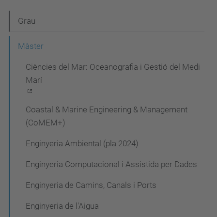
N
Grau
a
Màster
v
Ciències del Mar: Oceanografia i Gestió del Medi
e
Marí
g
a
Coastal & Marine Engineering & Management
c
(CoMEM+)
i
Enginyeria Ambiental (pla 2024)
ó
Enginyeria Computacional i Assistida per Dades
Enginyeria de Camins, Canals i Ports
Enginyeria de l'Aigua