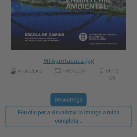
MEAportadaca.jpg
image/jpeg
1689x2087
661.2
KB
Descarrega
Feu clic per a visualitzar la imatge a mida
completa…