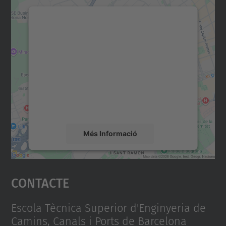
Necessitem el vostre
consentiment per carregar el
servei Google Maps!
Utilitzem un servei de tercers per incrustar
contingut del mapa que pugui recollir dades
sobre la vostra activitat. Reviseu-ne els
detalls i accepteu el servei per veure el
mapa.
Més Informació
Accepta
Contacte
powered by
Usercentrics Consent
Management Platform
Escola Tècnica Superior d'Enginyeria de
Camins, Canals i Ports de Barcelona