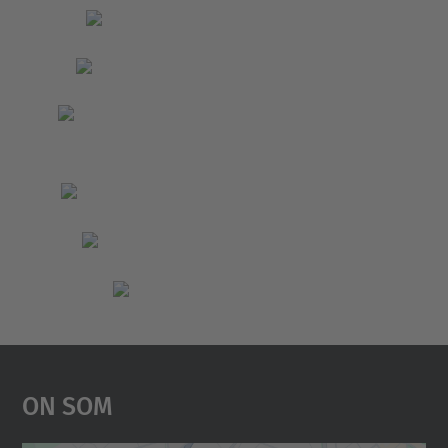
On Som