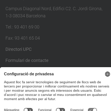
Campus Diagonal Nord, Edifici C2. C. Jordi Girona,
1-3 08034 Barcelona
Tel.
:
93 401 69 00
Fax
:
93 401 65 04
Directori UPC
Formulari de contacte
© UPC
Escola Tècnica Superior d'Enginyers de Camins,
Canals i Ports de Barcelona
Desenvolupat amb