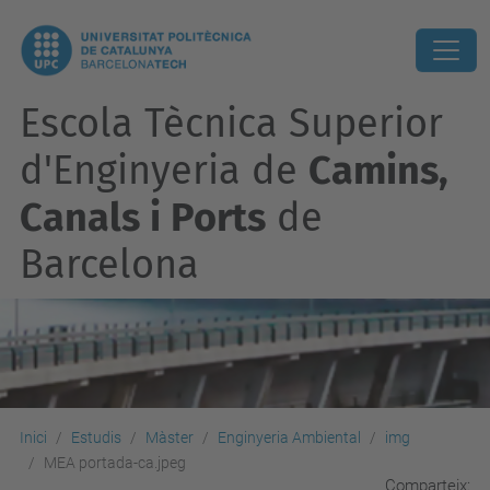
Escola Tècnica Superior
d'Enginyeria de
Camins,
Canals i Ports
de
Barcelona
Inici
Estudis
Màster
Enginyeria Ambiental
img
MEA portada-ca.jpeg
Comparteix: