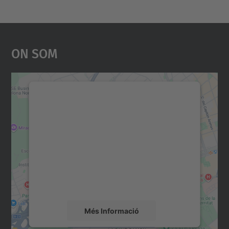
On Som
Necessitem el vostre
consentiment per carregar el
servei Google Maps!
Utilitzem un servei de tercers per incrustar
contingut del mapa que pugui recollir dades
sobre la vostra activitat. Reviseu-ne els
detalls i accepteu el servei per veure el
mapa.
Més Informació