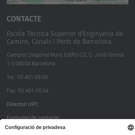
Accepta
Contacte
powered by
Usercentrics Consent
Management Platform
Escola Tècnica Superior d'Enginyeria de
Camins, Canals i Ports de Barcelona
Campus Diagonal Nord, Edifici C2. C. Jordi Girona,
1-3 08034 Barcelona
Tel.
:
93 401 69 00
Fax
:
93 401 65 04
Directori UPC
Formulari de contacte