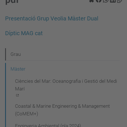
Presentació Grup Veolia Màster Dual
Díptic MAG cat
N
Grau
a
Màster
v
Ciències del Mar: Oceanografia i Gestió del Medi
e
Marí
g
a
Coastal & Marine Engineering & Management
c
(CoMEM+)
i
Enginyeria Ambiental (pla 2024)