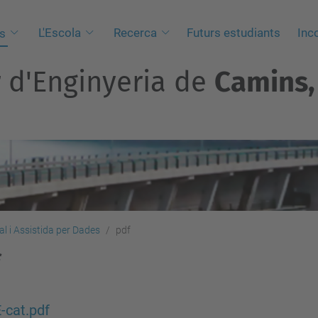
L'Escola
Recerca
Futurs estudiants
Inc
s
r d'Enginyeria de
Camins, 
l i Assistida per Dades
pdf
-cat.pdf