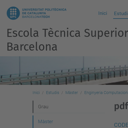
Inici
Estudi
Escola Tècnica Superio
Barcelona
Inici
Estudis
Màster
Enginyeria Computaciona
pdf
N
Grau
a
Màster
v
CODE