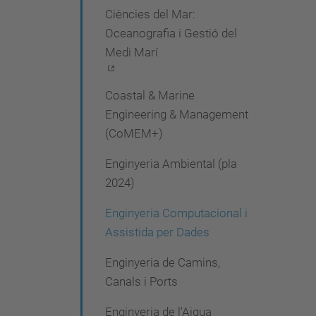
Ciències del Mar:
e
Oceanografia i Gestió del
g
Medi Marí
a
c
Coastal & Marine
i
Engineering & Management
(CoMEM+)
ó
Enginyeria Ambiental (pla
2024)
Enginyeria Computacional i
Assistida per Dades
Enginyeria de Camins,
Canals i Ports
Enginyeria de l'Aigua