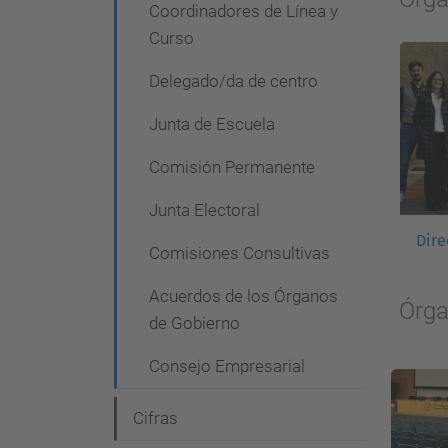
Coordinadores de Línea y
e
Curso
g
Delegado/da de centro
a
c
Junta de Escuela
i
Comisión Permanente
ó
Junta Electoral
n
Dire
Comisiones Consultivas
Acuerdos de los Órganos
Órga
de Gobierno
Consejo Empresarial
Cifras