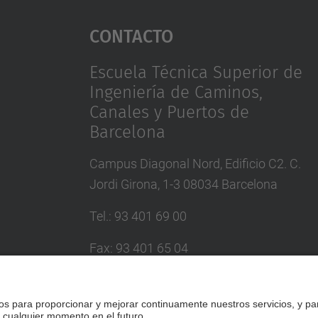
Contacto
Escuela Técnica Superior de
Ingeniería de Caminos,
Canales y Puertos de
Barcelona
Campus Diagonal Nord, Edificio C2. C.
Jordi Girona, 1-3 08034 Barcelona
Tel.
:
93 401 69 00
Fax
:
93 401 65 04
Directorio UPC
Formulario de contacto