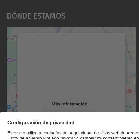
Dónde Estamos
Necesitamos su consentimiento
para cargar el servicio Google Maps.
Utilizamos un servicio de terceros para
incrustar contenido de mapas que puede
recopilar datos sobre su actividad. Le
rogamos que revise los detalles y acepte el
servicio para ver este mapa.
Más información
Aceptar
powered by
Usercentrics Consent
Management Platform