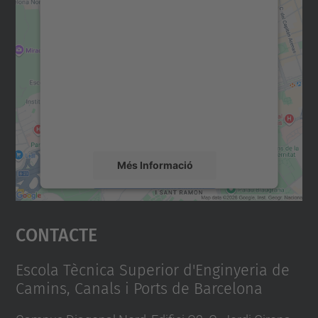
Necessitem el vostre
consentiment per carregar el
servei Google Maps!
Utilitzem un servei de tercers per incrustar
contingut del mapa que pugui recollir dades
sobre la vostra activitat. Reviseu-ne els
detalls i accepteu el servei per veure el
mapa.
Més Informació
Accepta
Contacte
powered by
Usercentrics Consent
Management Platform
Escola Tècnica Superior d'Enginyeria de
Camins, Canals i Ports de Barcelona