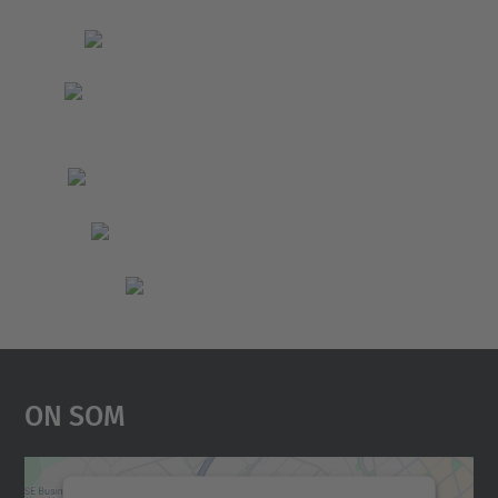
On Som