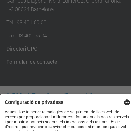
Campus Diagonal Nord, Edifici C2. C. Jordi Girona,
1-3 08034 Barcelona
Tel.
:
93 401 69 00
Fax
:
93 401 65 04
Directori UPC
Formulari de contacte
© UPC
Escola Tècnica Superior d'Enginyers de Camins,
Canals i Ports de Barcelona
Desenvolupat amb
Mapa del lloc
Accessibilitat