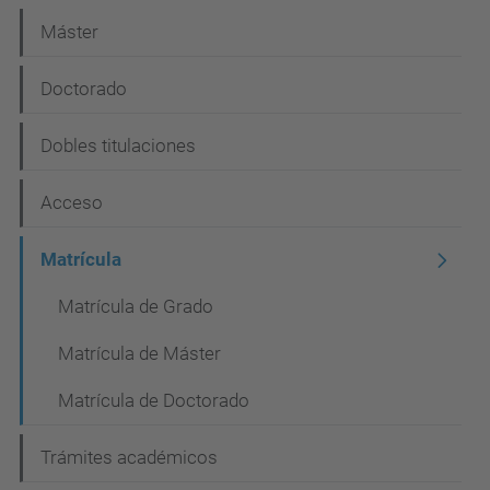
a
Máster
v
e
Doctorado
g
Dobles titulaciones
a
c
Acceso
i
Matrícula
ó
n
Matrícula de Grado
Matrícula de Máster
Matrícula de Doctorado
Trámites académicos