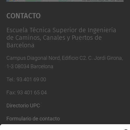
Aceptar
Contacto
powered by
Usercentrics Consent
Management Platform
Escuela Técnica Superior de Ingeniería
de Caminos, Canales y Puertos de
Barcelona
Campus Diagonal Nord, Edificio C2. C. Jordi Girona,
1-3 08034 Barcelona
Tel.
:
93 401 69 00
Fax
:
93 401 65 04
Directorio UPC
Formulario de contacto