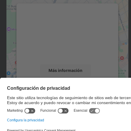
Necesitamos su consentimiento
para cargar el servicio Google Maps.
Utilizamos un servicio de terceros para
incrustar contenido de mapas que puede
recopilar datos sobre su actividad. Le
rogamos que revise los detalles y acepte el
servicio para ver este mapa.
Más información
Aceptar
powered by
Usercentrics Consent
Management Platform
© UPC
Escuela Técnica Superior de Ingenieros de Caminos,