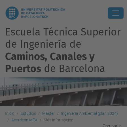
Escuela Técnica Superior
de Ingeniería de
Caminos, Canales y
Puertos
de Barcelona
Inicio
Estudios
Máster
Ingeniería Ambiental (plan 2024)
Acordeón MEA
Más información
Compartir: