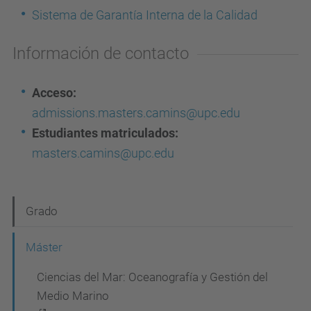
Sistema de Garantía Interna de la Calidad
Información de contacto
Acceso:
admissions.masters.camins@upc.edu
Estudiantes matriculados:
masters.camins@upc.edu
N
Grado
a
Máster
v
Ciencias del Mar: Oceanografía y Gestión del
e
Medio Marino
g