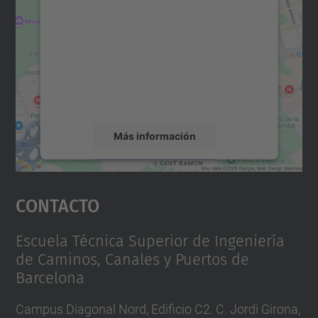
Maps.
Utilizamos un servicio de terceros para
incrustar contenido de mapas que puede
recopilar datos sobre su actividad. Le
rogamos que revise los detalles y acepte el
servicio para ver este mapa.
Más información
Aceptar
Contacto
powered by
Usercentrics Consent
Management Platform
Escuela Técnica Superior de Ingeniería
de Caminos, Canales y Puertos de
Barcelona
Campus Diagonal Nord, Edificio C2. C. Jordi Girona,