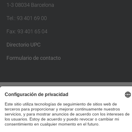
1-3 08034 Barcelona
Tel.
:
93 401 69 00
Fax
:
93 401 65 04
Directorio UPC
Formulario de contacto
© UPC
Escuela Técnica Superior de Ingenieros de Caminos,
Canales y Puertos de Barcelona
Desarrollado con
Mapa del Sitio
Accesibilidad