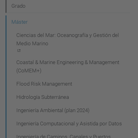
N
Grado
a
Máster
v
Ciencias del Mar: Oceanografía y Gestión del
e
Medio Marino
g
a
Coastal & Marine Engineering & Management
c
(CoMEM+)
i
Flood Risk Management
ó
Hidrología Subterránea
n
Ingeniería Ambiental (plan 2024)
Ingeniería Computacional y Asistida por Datos
Ingeniería de Caminos, Canales y Puertos