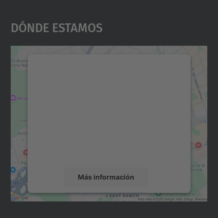
Dónde Estamos
Necesitamos su consentimiento
para cargar el servicio Google
Maps.
Utilizamos un servicio de terceros para
incrustar contenido de mapas que puede
recopilar datos sobre su actividad. Le
rogamos que revise los detalles y acepte el
servicio para ver este mapa.
Más información
Aceptar