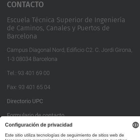
Contacto
powered by
Usercentrics Consent
Management Platform
Escuela Técnica Superior de Ingeniería
de Caminos, Canales y Puertos de
Barcelona
Campus Diagonal Nord, Edificio C2. C. Jordi Girona,
1-3 08034 Barcelona
Tel.
:
93 401 69 00
Fax
:
93 401 65 04
Directorio UPC
Formulario de contacto