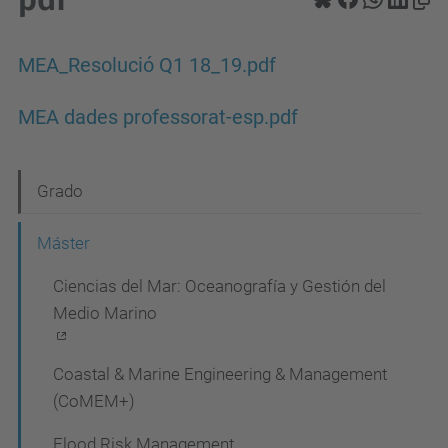
MEA_Resolució Q1 18_19.pdf
MEA dades professorat-esp.pdf
N
Grado
a
Máster
v
Ciencias del Mar: Oceanografía y Gestión del
e
Medio Marino
g
a
Coastal & Marine Engineering & Management
c
(CoMEM+)
i
Flood Risk Management