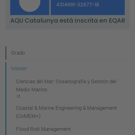
N
Grado
a
Máster
v
Ciencias del Mar: Oceanografía y Gestión del
e
Medio Marino
g
a
Coastal & Marine Engineering & Management
c
(CoMEM+)
i
Flood Risk Management