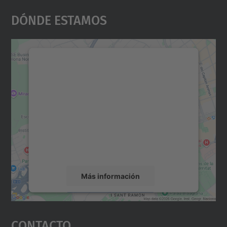
Dónde Estamos
Necesitamos su consentimiento
para cargar el servicio Google
Maps.
Utilizamos un servicio de terceros para
incrustar contenido de mapas que puede
recopilar datos sobre su actividad. Le
rogamos que revise los detalles y acepte el
servicio para ver este mapa.
Más información
Aceptar
Contacto
powered by
Usercentrics Consent