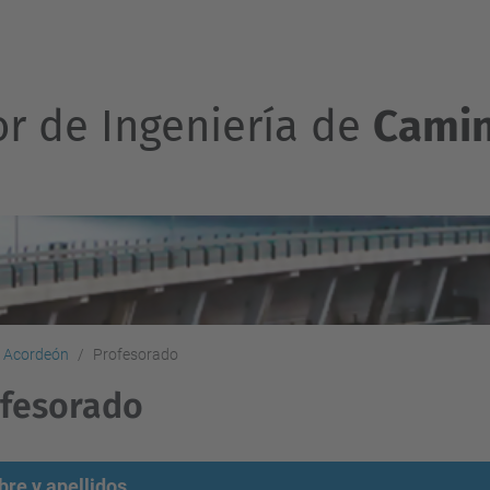
or de Ingeniería de
Camin
Acordeón
Profesorado
ofesorado
re y apellidos