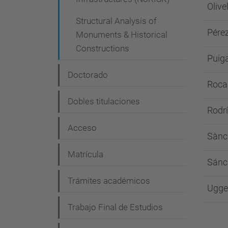
Olive
Structural Analysis of
Pérez
Monuments & Historical
Constructions
Puig
Doctorado
Roca 
Dobles titulaciones
Rodrí
Acceso
Sànc
Matrícula
Sánch
Trámites académicos
Ugget
Trabajo Final de Estudios