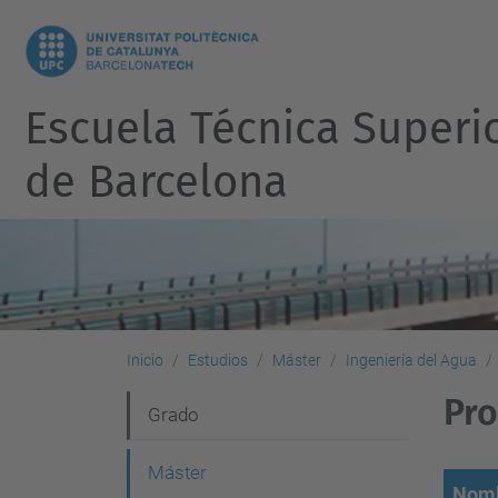
Escuela Técnica Superi
de Barcelona
Inicio
Estudios
Máster
Ingeniería del Agua
Pr
N
Grado
a
Máster
v
Nomb