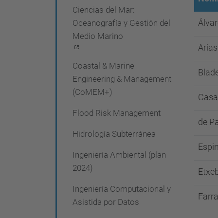
Ciencias del Mar:
e
Álvar
Oceanografía y Gestión del
g
Medio Marino
a
Arias
c
Coastal & Marine
Blade
i
Engineering & Management
(CoMEM+)
ó
Casa
n
Flood Risk Management
de Pa
Hidrología Subterránea
Espin
Ingeniería Ambiental (plan
2024)
Etxeb
Ingeniería Computacional y
Farr
Asistida por Datos