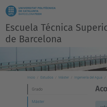
Escuela Técnica Superi
de Barcelona
Inicio
Estudios
Máster
Ingeniería del Agua
Ac
N
Grado
a
Máster
v