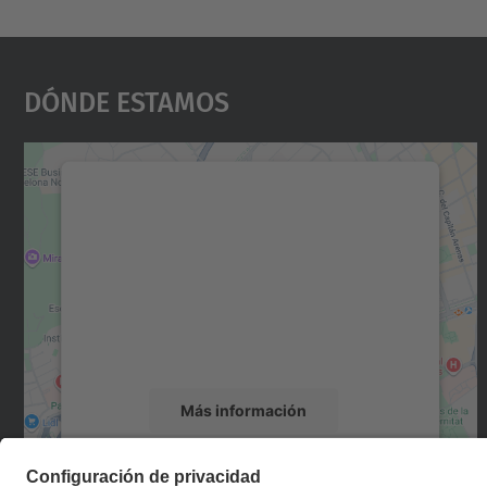
Dónde Estamos
Necesitamos su consentimiento
para cargar el servicio Google Maps.
Utilizamos un servicio de terceros para
incrustar contenido de mapas que puede
recopilar datos sobre su actividad. Le
rogamos que revise los detalles y acepte el
servicio para ver este mapa.
Más información
Aceptar