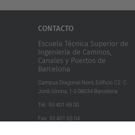
Contacto
Escuela Técnica Superior de
Ingeniería de Caminos,
Canales y Puertos de
Barcelona
Campus Diagonal Nord, Edificio C2. C.
Jordi Girona, 1-3 08034 Barcelona
Tel.
:
93 401 69 00
Fax
:
93 401 65 04
Directorio UPC