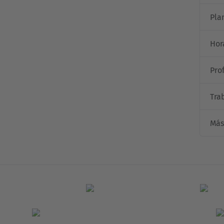
Pla
Hor
Pro
Tra
Más