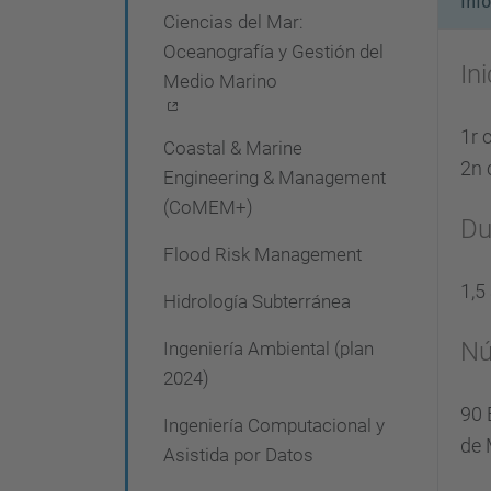
Inf
Ciencias del Mar:
e
Oceanografía y Gestión del
g
In
Medio Marino
a
c
1r 
Coastal & Marine
2n 
i
Engineering & Management
(CoMEM+)
ó
Du
n
Flood Risk Management
1,5
Hidrología Subterránea
Nú
Ingeniería Ambiental (plan
2024)
90 
Ingeniería Computacional y
de 
Asistida por Datos