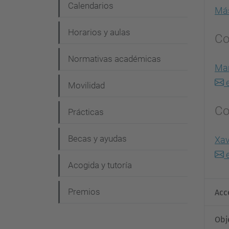
Calendarios
Más
Horarios y aulas
Co
Normativas académicas
Mar
e
Movilidad
Co
Prácticas
Becas y ayudas
Xav
e
Acogida y tutoría
Premios
Acc
Obj