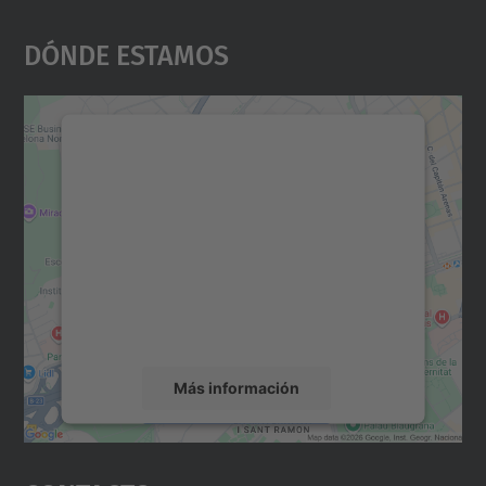
Dónde Estamos
Necesitamos su consentimiento
para cargar el servicio Google
Maps.
Utilizamos un servicio de terceros para
incrustar contenido de mapas que puede
recopilar datos sobre su actividad. Le
rogamos que revise los detalles y acepte el
servicio para ver este mapa.
Más información
Aceptar
powered by
Usercentrics Consent