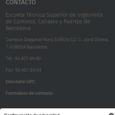
Contacto
Management Platform
Escuela Técnica Superior de Ingeniería
de Caminos, Canales y Puertos de
Barcelona
Campus Diagonal Nord, Edificio C2. C. Jordi Girona,
1-3 08034 Barcelona
Tel.
:
93 401 69 00
Fax
:
93 401 65 04
Directorio UPC
Formulario de contacto