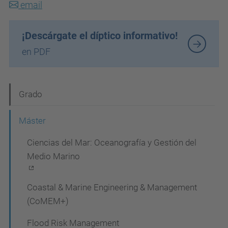
email
¡Descárgate el díptico informativo!
en PDF
N
Grado
a
Máster
v
Ciencias del Mar: Oceanografía y Gestión del
e
Medio Marino
g
a
Coastal & Marine Engineering & Management
c
(CoMEM+)
i
Flood Risk Management