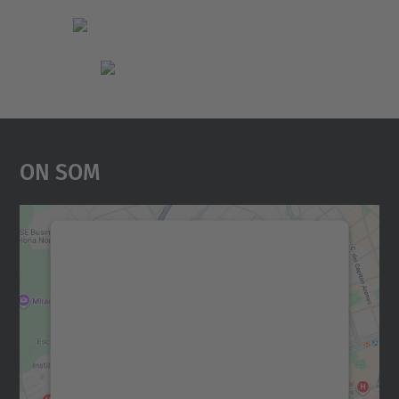
On Som
Necessitem el vostre
consentiment per carregar el
servei Google Maps!
Utilitzem un servei de tercers per incrustar
contingut del mapa que pugui recollir dades
sobre la vostra activitat. Reviseu-ne els
detalls i accepteu el servei per veure el
mapa.