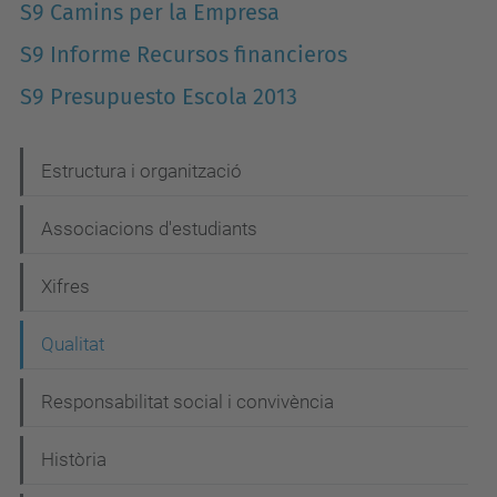
S9 Camins per la Empresa
S9 Informe Recursos financieros
S9 Presupuesto Escola 2013
N
Estructura i organització
a
Associacions d'estudiants
v
e
Xifres
g
Qualitat
a
c
Responsabilitat social i convivència
i
Història
ó