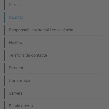
e
Xifres
g
Qualitat
a
c
Responsabilitat social i convivència
i
Història
ó
Telèfons de contacte
Directori
Com arribar
Serveis
Bústia oberta