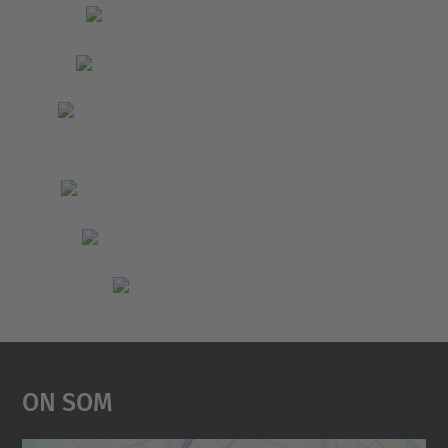
On Som