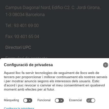
Campus Diagonal Nord, Edifici C2. C. Jordi Girona,
1-3 08034 Barcelona
Tel.
:
93 401 69 00
Fax
:
93 401 65 04
Directori UPC
Formulari de contacte
© UPC
Escola Tècnica Superior d'Enginyers de Camins,
Canals i Ports de Barcelona
Desenvolupat amb