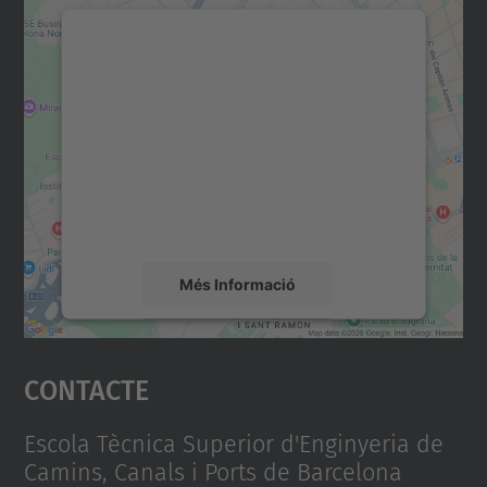
Necessitem el vostre
consentiment per carregar el
servei Google Maps!
Utilitzem un servei de tercers per incrustar
contingut del mapa que pugui recollir dades
sobre la vostra activitat. Reviseu-ne els
detalls i accepteu el servei per veure el
mapa.
Més Informació
Accepta
Contacte
powered by
Usercentrics Consent
Management Platform
Escola Tècnica Superior d'Enginyeria de
Camins, Canals i Ports de Barcelona