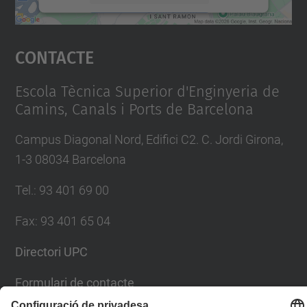
Accepta
Contacte
powered by
Usercentrics Consent
Management Platform
Escola Tècnica Superior d'Enginyeria de
Camins, Canals i Ports de Barcelona
Campus Diagonal Nord, Edifici C2. C. Jordi Girona,
1-3 08034 Barcelona
Tel.
:
93 401 69 00
Fax
:
93 401 65 04
Directori UPC
Formulari de contacte