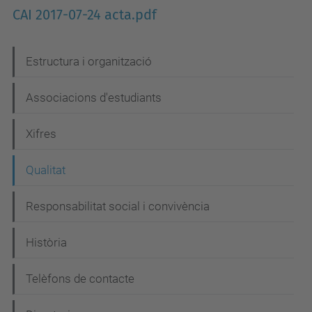
CAI 2017-07-24 acta.pdf
N
Estructura i organització
a
Associacions d'estudiants
v
e
Xifres
g
Qualitat
a
c
Responsabilitat social i convivència
i
Història
ó
Telèfons de contacte