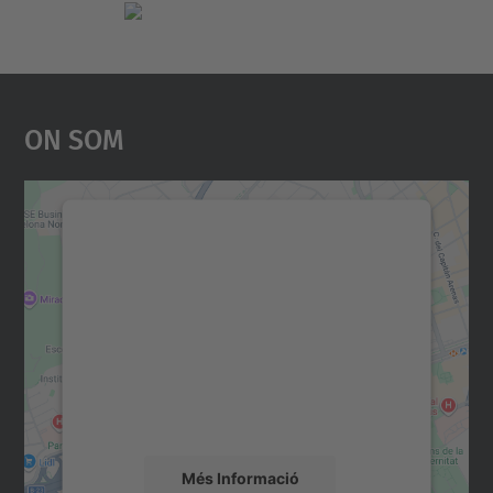
On Som
Necessitem el vostre
consentiment per carregar el
servei Google Maps!
Utilitzem un servei de tercers per incrustar
contingut del mapa que pugui recollir dades
sobre la vostra activitat. Reviseu-ne els
detalls i accepteu el servei per veure el
mapa.
Més Informació