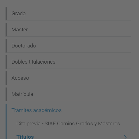
N
Grado
a
Máster
v
e
Doctorado
g
Dobles titulaciones
a
c
Acceso
i
Matrícula
ó
n
Trámites académicos
Cita previa - SIAE Camins Grados y Másteres
Títulos