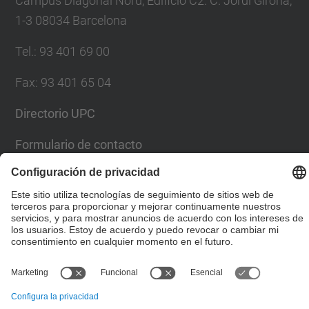
Campus Diagonal Nord, Edificio C2. C. Jordi Girona,
1-3 08034 Barcelona
Tel.
:
93 401 69 00
Fax
:
93 401 65 04
Directorio UPC
Formulario de contacto
© UPC
Escuela Técnica Superior de Ingenieros de Caminos,
Canales y Puertos de Barcelona
Desarrollado con
Mapa del Sitio
Accesibilidad