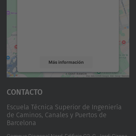
para cargar el servicio Google
Maps.
Utilizamos un servicio de terceros para
incrustar contenido de mapas que puede
recopilar datos sobre su actividad. Le
rogamos que revise los detalles y acepte el
servicio para ver este mapa.
Más información
Aceptar
Contacto
powered by
Usercentrics Consent
Management Platform
Escuela Técnica Superior de Ingeniería
de Caminos, Canales y Puertos de
Barcelona