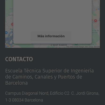
Utilizamos un servicio de terceros para
incrustar contenido de mapas que puede
recopilar datos sobre su actividad. Le
rogamos que revise los detalles y acepte el
servicio para ver este mapa.
Más información
Aceptar
Contacto
powered by
Usercentrics Consent
Management Platform
Escuela Técnica Superior de Ingeniería
de Caminos, Canales y Puertos de
Barcelona
Campus Diagonal Nord, Edificio C2. C. Jordi Girona,
1-3 08034 Barcelona