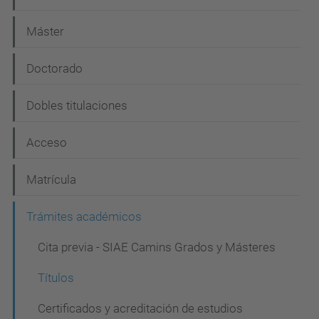
a
Máster
v
e
Doctorado
g
Dobles titulaciones
a
c
Acceso
i
Matrícula
ó
n
Trámites académicos
Cita previa - SIAE Camins Grados y Másteres
Títulos
Certificados y acreditación de estudios