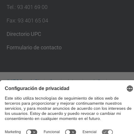
Tel.
:
93 401 69 00
Fax
:
93 401 65 04
Directorio UPC
Formulario de contacto
© UPC
Escuela Técnica Superior de Ingenieros de Caminos,
Canales y Puertos de Barcelona
Desarrollado con
Mapa del Sitio
Accesibilidad
Aviso legal
Configuración de privacidad