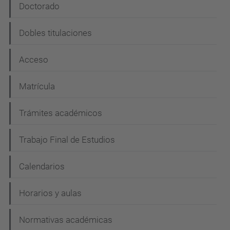
e
Doctorado
g
Dobles titulaciones
a
c
Acceso
i
Matrícula
ó
n
Trámites académicos
Trabajo Final de Estudios
Calendarios
Horarios y aulas
Normativas académicas