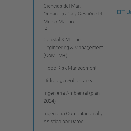
Ciencias del Mar:
e
EIT U
Oceanografía y Gestión del
g
Medio Marino
a
c
Coastal & Marine
i
Engineering & Management
(CoMEM+)
ó
n
Flood Risk Management
Hidrología Subterránea
Ingeniería Ambiental (plan
2024)
Ingeniería Computacional y
Asistida por Datos