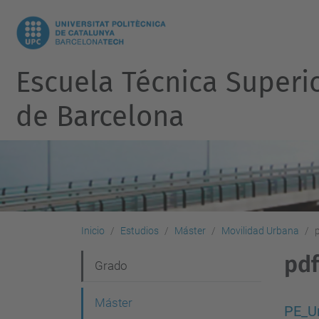
Escuela Técnica Superi
de Barcelona
Inicio
Estudios
Máster
Movilidad Urbana
pdf
N
Grado
a
Máster
v
PE_Ur