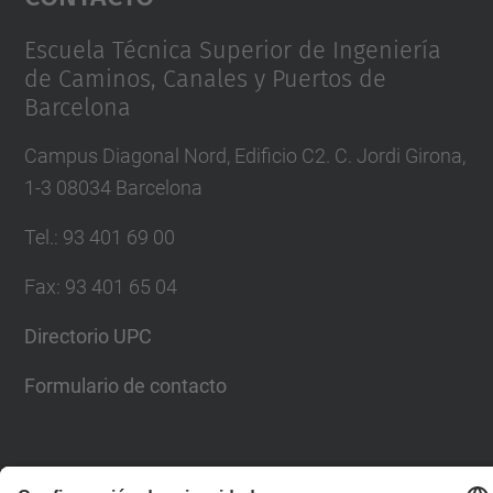
Management Platform
Escuela Técnica Superior de Ingeniería
de Caminos, Canales y Puertos de
Barcelona
Campus Diagonal Nord, Edificio C2. C. Jordi Girona,
1-3 08034 Barcelona
Tel.
:
93 401 69 00
Fax
:
93 401 65 04
Directorio UPC
Formulario de contacto