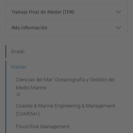
Trabajo Final de Máster (TFM)
Más información
N
Grado
a
Máster
v
Ciencias del Mar: Oceanografía y Gestión del
e
Medio Marino
g
a
Coastal & Marine Engineering & Management
c
(CoMEM+)
i
Flood Risk Management
ó