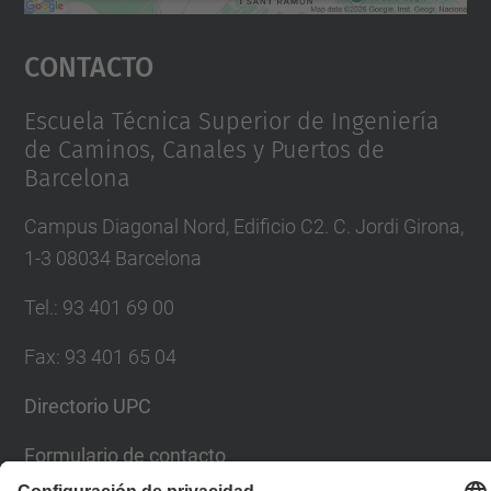
Aceptar
Contacto
powered by
Usercentrics Consent
Management Platform
Escuela Técnica Superior de Ingeniería
de Caminos, Canales y Puertos de
Barcelona
Campus Diagonal Nord, Edificio C2. C. Jordi Girona,
1-3 08034 Barcelona
Tel.
:
93 401 69 00
Fax
:
93 401 65 04
Directorio UPC
Formulario de contacto