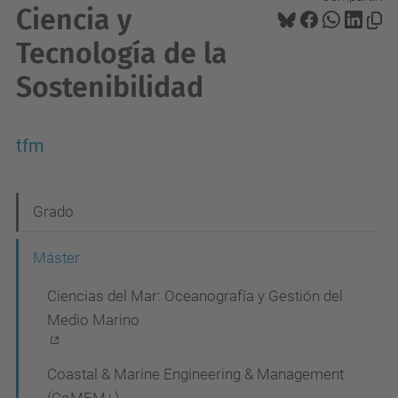
Ciencia y
Tecnología de la
Sostenibilidad
tfm
N
Grado
a
Máster
v
Ciencias del Mar: Oceanografía y Gestión del
e
Medio Marino
g
a
Coastal & Marine Engineering & Management
c