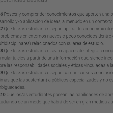
B6
Poseer y comprender conocimientos que aporten una bas
sarrollo y/o aplicación de ideas, a menudo en un contexto
B7
Que los/as estudiantes sepan aplicar los conocimientos
 problemas en entornos nuevos o poco conocidos dentro 
ltidisciplinares) relacionados con su área de estudio.
B8
Que los/as estudiantes sean capaces de integrar conoci
rmular juicios a partir de una información que, siendo inco
bre las responsabilidades sociales y éticas vinculadas a l
B9
Que los/as estudiantes sepan comunicar sus conclusio
timas que las sustentan) a públicos especializados y no e
bigüedades.
B10
Que los/as estudiantes posean las habilidades de apre
tudiando de un modo que habrá de ser en gran medida au