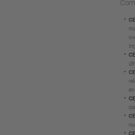
Comp
C
mo
ci
In
C
úl
C
re
en
C
co
C
nu
C