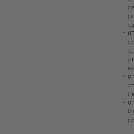
pr
pa
es
C
co
co
y 
in
C
es
ci
C
la
pr