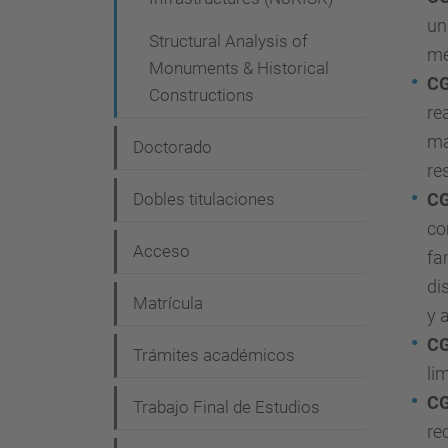
un
Structural Analysis of
mé
Monuments & Historical
C
Constructions
re
ma
Doctorado
re
Dobles titulaciones
C
co
Acceso
fa
di
Matrícula
y 
C
Trámites académicos
li
C
Trabajo Final de Estudios
re