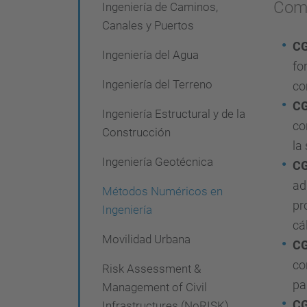
Comp
Ingeniería de Caminos,
Canales y Puertos
C
Ingeniería del Agua
fo
Ingeniería del Terreno
co
C
Ingeniería Estructural y de la
co
Construcción
la
Ingeniería Geotécnica
C
ad
Métodos Numéricos en
pr
Ingeniería
cá
Movilidad Urbana
C
co
Risk Assessment &
pa
Management of Civil
C
Infrastructures (NoRISK)