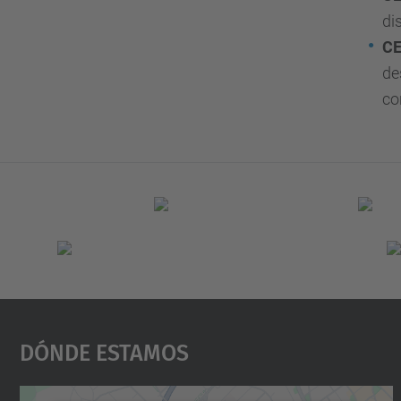
di
C
de
co
Dónde Estamos