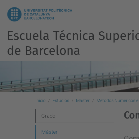
Escuela Técnica Superi
de Barcelona
Inicio
Estudios
Máster
Métodos Numéricos en
Co
N
Grado
a
Máster
v
Comp