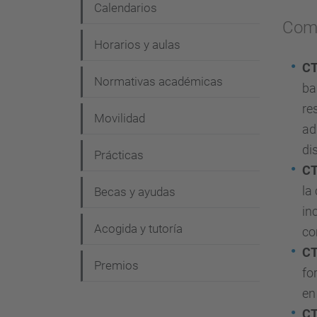
Calendarios
Comp
Horarios y aulas
C
Normativas académicas
ba
re
Movilidad
ad
di
Prácticas
C
la
Becas y ayudas
in
Acogida y tutoría
co
C
Premios
fo
en
C