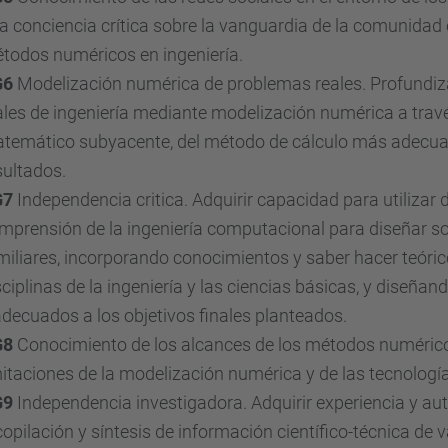
a conciencia crítica sobre la vanguardia de la comunidad 
todos numéricos en ingeniería.
G6
Modelización numérica de problemas reales. Profundiza
ales de ingeniería mediante modelización numérica a travé
temático subyacente, del método de cálculo más adecuado 
sultados.
G7
Independencia critica. Adquirir capacidad para utiliza
mprensión de la ingeniería computacional para diseñar s
miliares, incorporando conocimientos y saber hacer teórico
sciplinas de la ingeniería y las ciencias básicas, y diseñ
adecuados a los objetivos finales planteados.
G8
Conocimiento de los alcances de los métodos numéricos
mitaciones de la modelización numérica y de las tecnología
G9
Independencia investigadora. Adquirir experiencia y aut
copilación y síntesis de información científico-técnica de 