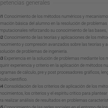
etencias generales
G1
Conocimiento de los métodos numéricos y mecanismos 
rmación básica del alumno en la resolución de problema
mputacionales reforzando su conocimiento de las bases, a
G2
Conocimiento de las teorías y aplicaciones de los mét
nocimiento y compresión avanzados sobre las teorías y 
 solución de problemas de ingeniería.
G3
Experiencia en la solución de problemas mediante los
quirir experiencia y criterio en la aplicación de métodos nu
ogramas de cálculo, pre y post procesadores gráficos, len
lculo científico.
G4
Consolidación de los criterios de aplicación de los mé
nocimientos, los criterios y el espíritu crítico para plant
ra realizar análisis de resultados en problemas caracterí
G5
Conocimiento de las redes sociales en el entorno de l