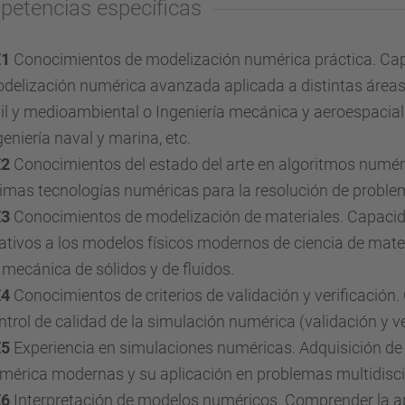
etencias específicas
E1
Conocimientos de modelización numérica práctica. Cap
delización numérica avanzada aplicada a distintas áreas d
vil y medioambiental o Ingeniería mecánica y aeroespacial 
geniería naval y marina, etc.
E2
Conocimientos del estado del arte en algoritmos numéri
timas tecnologías numéricas para la resolución de problem
E3
Conocimientos de modelización de materiales. Capacida
lativos a los modelos físicos modernos de ciencia de mat
 mecánica de sólidos y de fluidos.
E4
Conocimientos de criterios de validación y verificación.
ntrol de calidad de la simulación numérica (validación y ve
E5
Experiencia en simulaciones numéricas. Adquisición de 
mérica modernas y su aplicación en problemas multidiscipl
E6
Interpretación de modelos numéricos. Comprender la apli