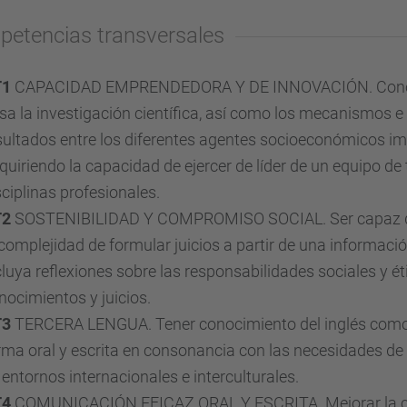
etencias transversales
T1
CAPACIDAD EMPRENDEDORA Y DE INNOVACIÓN. Conocer
sa la investigación científica, así como los mecanismos e
sultados entre los diferentes agentes socioeconómicos im
quiriendo la capacidad de ejercer de líder de un equipo de
sciplinas profesionales.
T2
SOSTENIBILIDAD Y COMPROMISO SOCIAL. Ser capaz de i
 complejidad de formular juicios a partir de una informaci
cluya reflexiones sobre las responsabilidades sociales y ét
nocimientos y juicios.
T3
TERCERA LENGUA. Tener conocimiento del inglés como t
rma oral y escrita en consonancia con las necesidades de
 entornos internacionales e interculturales.
T4
COMUNICACIÓN EFICAZ ORAL Y ESCRITA. Mejorar la c