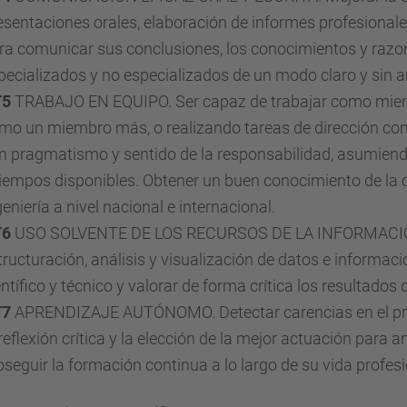
esentaciones orales, elaboración de informes profesionales
ra comunicar sus conclusiones, los conocimientos y razon
pecializados y no especializados de un modo claro y sin
T5
TRABAJO EN EQUIPO. Ser capaz de trabajar como miembr
mo un miembro más, o realizando tareas de dirección con e
n pragmatismo y sentido de la responsabilidad, asumien
tiempos disponibles. Obtener un buen conocimiento de l
geniería a nivel nacional e internacional.
T6
USO SOLVENTE DE LOS RECURSOS DE LA INFORMACIÓN. 
tructuración, análisis y visualización de datos e informaci
entífico y técnico y valorar de forma crítica los resultados 
T7
APRENDIZAJE AUTÓNOMO. Detectar carencias en el pro
 reflexión crítica y la elección de la mejor actuación para
oseguir la formación continua a lo largo de su vida profesi