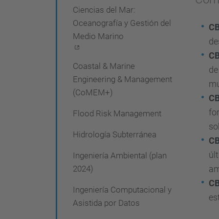
Ciencias del Mar:
e
Oceanografía y Gestión del
C
g
Medio Marino
de
a
C
c
Coastal & Marine
de
i
Engineering & Management
mu
(CoMEM+)
ó
C
n
fo
Flood Risk Management
so
Hidrología Subterránea
C
úl
Ingeniería Ambiental (plan
2024)
am
C
Ingeniería Computacional y
es
Asistida por Datos