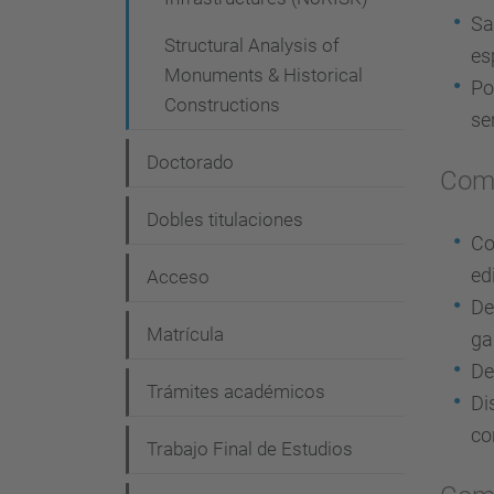
Sa
Structural Analysis of
es
Monuments & Historical
Po
Constructions
se
Doctorado
Comp
Dobles titulaciones
Co
ed
Acceso
De
Matrícula
ga
De
Trámites académicos
Di
co
Trabajo Final de Estudios