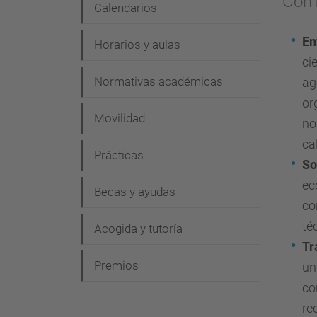
Comp
Calendarios
Em
Horarios y aulas
ci
Normativas académicas
ag
or
Movilidad
no
ca
Prácticas
So
ec
Becas y ayudas
co
té
Acogida y tutoría
Tr
Premios
un
co
re