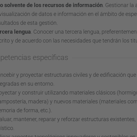
o solvente de los recursos de información
. Gestionar la 
 visualización de datos e información en el ámbito de espec
sultados de esta gestión.
rcera lengua
. Conocer una tercera lengua, preferentement
crito y de acuerdo con las necesidades que tendrán los tit
etencias específicas
ncebir y proyectar estructuras civiles y de edificación qu
tegradas en su entorno.
oyectar y construir utilizando materiales clásicos (hormi
mpostería, madera) y nuevos materiales (materiales comp
moria de forma, etc.).
aluar, mantener, reparar y reforzar estructuras existentes, 
ístico.
licar aspectos tecnológicos innovadores y sostenibles en 