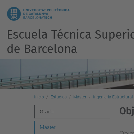
Escuela Técnica Superi
de Barcelona
Inicio
Estudios
Máster
Ingeniería Estructural
Obj
N
Grado
a
Máster
v
Obje