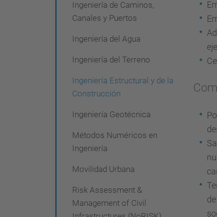
Em
Ingeniería de Caminos,
Canales y Puertos
Em
Ad
Ingeniería del Agua
ej
Ingeniería del Terreno
Ce
Ingeniería Estructural y de la
Comp
Construcción
Ingeniería Geotécnica
Po
de
Métodos Numéricos en
Sa
Ingeniería
nu
Movilidad Urbana
ca
Te
Risk Assessment &
de
Management of Civil
so
Infrastructures (NoRISK)