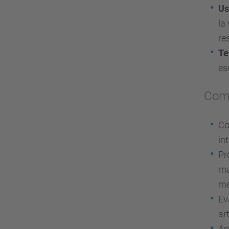
Us
la
re
Te
es
Comp
Co
in
Pr
ma
me
Ev
art
Ap