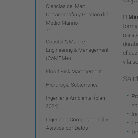
Ciencias del Mar:
e
Oceanografía y Gestión del
El
Más
g
Medio Marino
formac
a
resist
c
Coastal & Marine
durabi
i
Engineering & Management
eficaz
(CoMEM+)
ó
y la s
n
Flood Risk Management
Sali
Hidrología Subterránea
Pr
Ingeniería Ambiental (plan
co
2024)
In
Ingeniería Computacional y
Em
Asistida por Datos
Di