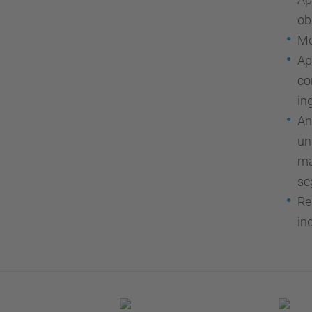
ob
Mo
Ap
co
ing
An
un
ma
se
Re
in