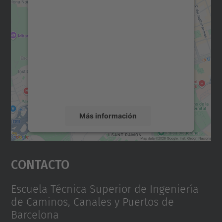
Necesitamos su consentimiento
para cargar el servicio Google
Maps.
Utilizamos un servicio de terceros para
incrustar contenido de mapas que puede
recopilar datos sobre su actividad. Le
rogamos que revise los detalles y acepte el
servicio para ver este mapa.
Más información
Aceptar
Contacto
powered by
Usercentrics Consent
Management Platform
Escuela Técnica Superior de Ingeniería
de Caminos, Canales y Puertos de
Barcelona