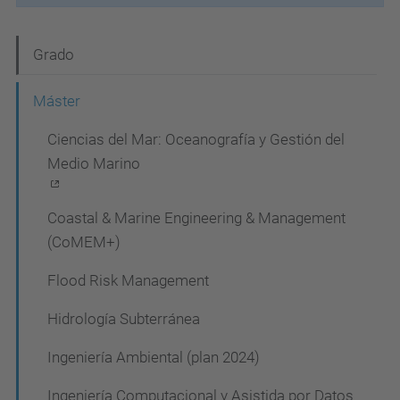
N
Grado
a
Máster
v
Ciencias del Mar: Oceanografía y Gestión del
e
Medio Marino
g
a
Coastal & Marine Engineering & Management
c
(CoMEM+)
i
Flood Risk Management
ó
Hidrología Subterránea
n
Ingeniería Ambiental (plan 2024)
Ingeniería Computacional y Asistida por Datos