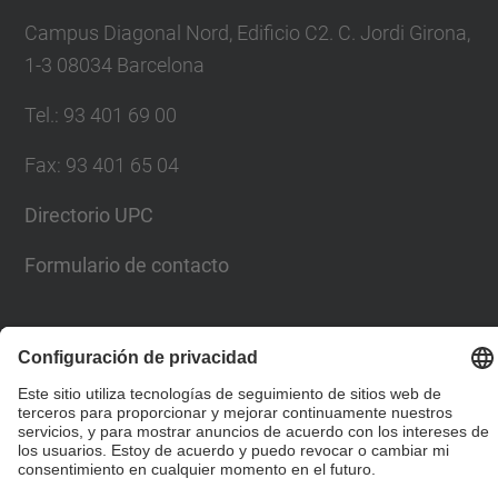
Campus Diagonal Nord, Edificio C2. C. Jordi Girona,
1-3 08034 Barcelona
Tel.
:
93 401 69 00
Fax
:
93 401 65 04
Directorio UPC
Formulario de contacto
© UPC
Escuela Técnica Superior de Ingenieros de Caminos,
Canales y Puertos de Barcelona
Desarrollado con