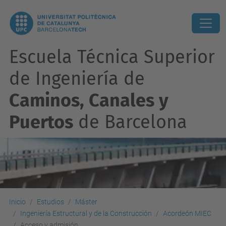
Escuela Técnica Superior
de Ingeniería de
Caminos, Canales y
Puertos
de Barcelona
Inicio
Estudios
Máster
Ingeniería Estructural y de la Construcción
Acordeón MIEC
Acceso y admisión