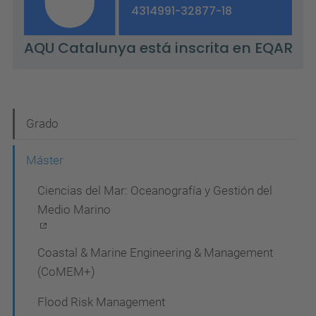
N
Grado
a
Máster
v
Ciencias del Mar: Oceanografía y Gestión del
e
Medio Marino
g
a
Coastal & Marine Engineering & Management
c
(CoMEM+)
i
Flood Risk Management