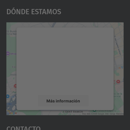
Dónde Estamos
Necesitamos su consentimiento
para cargar el servicio Google
Maps.
Utilizamos un servicio de terceros para
incrustar contenido de mapas que puede
recopilar datos sobre su actividad. Le
rogamos que revise los detalles y acepte el
servicio para ver este mapa.
Más información
Aceptar
Contacto
powered by
Usercentrics Consent