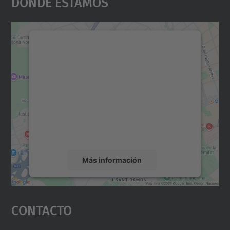
Dónde Estamos
Necesitamos su consentimiento
para cargar el servicio Google
Maps.
Utilizamos un servicio de terceros para
incrustar contenido de mapas que puede
recopilar datos sobre su actividad. Le
rogamos que revise los detalles y acepte el
servicio para ver este mapa.
Más información
Aceptar
Contacto
powered by
Usercentrics Consent
Management Platform