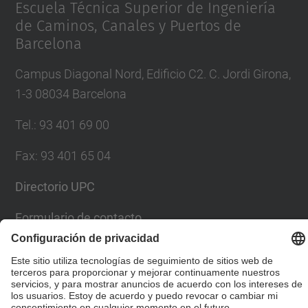
Escuela Técnica Superior de Ingeniería
de Caminos, Canales y Puertos de
Barcelona
Campus Diagonal Nord, Edificio C2. C. Jordi Girona,
1-3 08034 Barcelona
Tel.
:
93 401 69 00
Fax
:
93 401 65 04
Directorio UPC
Formulario de contacto
© UPC
Escuela Técnica Superior de Ingenieros de Caminos,