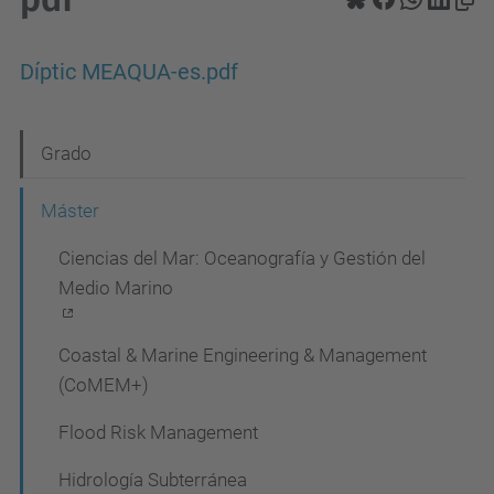
Díptic MEAQUA-es.pdf
N
Grado
a
Máster
v
Ciencias del Mar: Oceanografía y Gestión del
e
Medio Marino
g
a
Coastal & Marine Engineering & Management
c
(CoMEM+)
i
Flood Risk Management
ó
Hidrología Subterránea
n