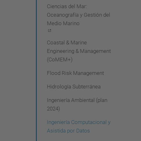
Ciencias del Mar:
e
Oceanografía y Gestión del
g
Medio Marino
a
c
Coastal & Marine
i
Engineering & Management
(CoMEM+)
ó
n
Flood Risk Management
Hidrología Subterránea
Ingeniería Ambiental (plan
2024)
Ingeniería Computacional y
Asistida por Datos