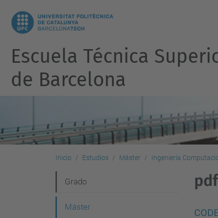
Escuela Técnica Superi
de Barcelona
Inicio
Estudios
Máster
Ingeniería Computacio
pdf
N
Grado
a
Máster
v
CODE