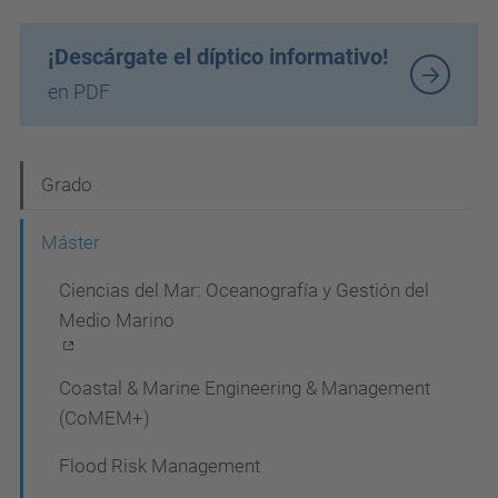
¡Descárgate el díptico informativo!
en PDF
N
Grado
a
Máster
v
Ciencias del Mar: Oceanografía y Gestión del
e
Medio Marino
g
a
Coastal & Marine Engineering & Management
c
(CoMEM+)
i
Flood Risk Management
ó