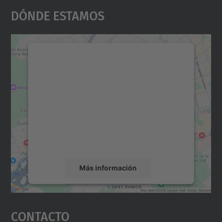
Dónde Estamos
Necesitamos su consentimiento
para cargar el servicio Google
Maps.
Utilizamos un servicio de terceros para
incrustar contenido de mapas que puede
recopilar datos sobre su actividad. Le
rogamos que revise los detalles y acepte el
servicio para ver este mapa.
Más información
Aceptar
Contacto
powered by
Usercentrics Consent
Management Platform