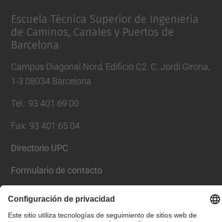
Escuela Técnica Superior de Ingeniería
de Caminos, Canales y Puertos de
Barcelona
Campus Diagonal Nord, Edificio C2. C. Jordi Girona,
1-3 08034 Barcelona
Tel.
:
93 401 69 00
Fax
:
93 401 65 04
Directorio UPC
Formulario de contacto