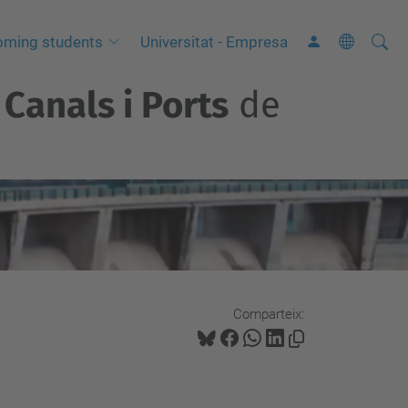
Cerca
C
oming students
Universitat - Empresa
e
Canals i Ports
de
r
c
a
a
v
a
n
ç
a
Comparteix:
d
a
…