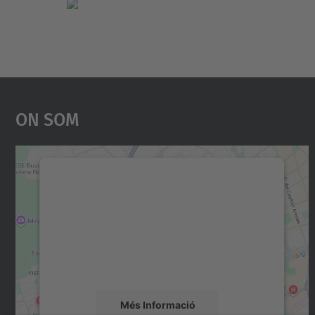
On Som
Necessitem el vostre consentiment
per carregar el servei Google Maps!
Utilitzem un servei de tercers per incrustar
contingut del mapa que pugui recollir dades
sobre la vostra activitat. Reviseu-ne els
detalls i accepteu el servei per veure el mapa.
Més Informació