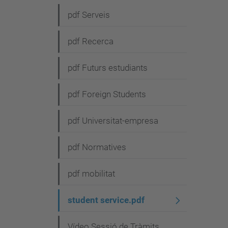
e
pdf Serveis
g
pdf Recerca
a
c
pdf Futurs estudiants
i
pdf Foreign Students
ó
pdf Universitat-empresa
pdf Normatives
pdf mobilitat
student service.pdf
Vídeo Sessió de Tràmits