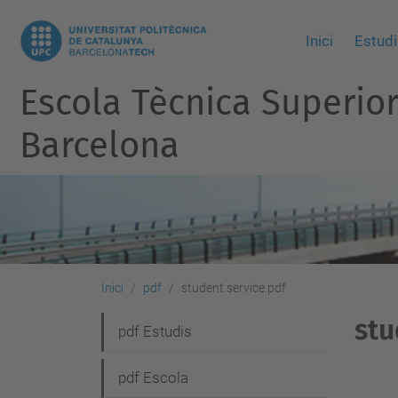
Inici
Estudi
Escola Tècnica Superio
Barcelona
Inici
pdf
student service.pdf
stu
N
pdf Estudis
a
pdf Escola
v