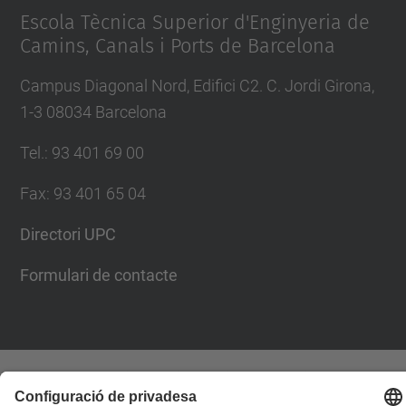
Escola Tècnica Superior d'Enginyeria de
Camins, Canals i Ports de Barcelona
Campus Diagonal Nord, Edifici C2. C. Jordi Girona,
1-3 08034 Barcelona
Tel.
:
93 401 69 00
Fax
:
93 401 65 04
Directori UPC
Formulari de contacte
© UPC
Escola Tècnica Superior d'Enginyers de Camins,
Canals i Ports de Barcelona