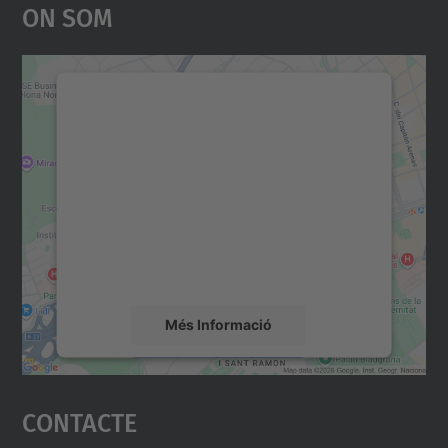
On Som
Necessitem el vostre
consentiment per carregar el
servei Google Maps!
Utilitzem un servei de tercers per incrustar
contingut del mapa que pugui recollir dades
sobre la vostra activitat. Reviseu-ne els
detalls i accepteu el servei per veure el
mapa.
Més Informació
Accepta
Contacte
powered by
Usercentrics Consent
Management Platform